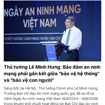
Thủ tướng Lê Minh Hưng: Bảo đảm an ninh
mạng phải gắn kết giữa "bảo vệ hệ thống"
và "bảo vệ con người"
Sáng 6/8, tại Hà Nội, Thủ tướng Chính phủ Lê Minh Hưng,
Trưởng Ban chỉ đạo An ninh mạng quốc gia, đã dự lễ kỷ
niệm Ngày An ninh mạng Việt Nam (6/8/2024 – 6/8/2026)
trong khuôn khổ chuỗi hoạt động do Ban Chỉ đạo An ninh