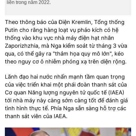
liền trong năm 2022.
TRA CỨU PHƯỜNG XÃ
CỐNG HIẾN
Theo thông báo của Điện Kremlin, Tổng thống
Putin cho rằng hàng loạt vụ pháo kích có hệ
BÙI XUÂN PHÁI
thống vào khu vực nhà máy điện hạt nhân
TIỆN ÍCH
Zaporizhzhia, mà Nga kiểm soát từ tháng 3 vừa
qua, có thể gây ra "thảm họa quy mô lớn", kéo
LIÊN HỆ QUẢNG CÁO
theo nguy cơ ô nhiễm phóng xạ trên diện rộng.
Hotline: 0981.119.189
Lãnh đạo hai nước nhấn mạnh tầm quan trọng
của việc triển khai một phái đoàn thanh sát của
Điện thoại: 024.38254756
Cơ quan Năng lượng nguyên tử quốc tế (IAEA)
tới nhà máy này càng sớm càng tốt để đánh giá
MẠNG XÃ HỘI
tình hình thực tế. Phía Nga sẵn sàng hỗ trợ các
thanh sát viên của IAEA.