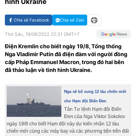
hình Ukraine
VĂN HÓA SỐNG KHỎE
ĐỌC - XEM
BÓNG ĐÁ
KẾT QUẢ
CÁC CÚP CHÂU ÂU
GOLF
GIẢI TRÍ
NHỊP ĐẬP SỨC KHỎE
DIỄN ĐÀN
VĂN HÓA
BẢNG XẾP HẠNG
Chia sẻ Facebook
Chia sẻ Zalo
DU LỊCH
PHIM
X-QUANG TIN ĐỒN
CÔNG NGHIỆP VĂN HÓA
GIẢI TRÍ
Thứ Sáu, 19/08/2022 22:31 GMT+7
THẾ GIỚI SAO
TIN TỨC
ÂM NHẠC
VIẾT LẠI ƯỚC MƠ
Điện Kremlin cho biết ngày 19/8, Tổng thống
Nga Vladimir Putin đã điện đàm với người đồng
HIGHTECH
ĐIỂM ĐẾN
KBIZ
cấp Pháp Emmanuel Macron, trong đó hai bên
TIÊU ĐIỂM - SPOTLIGHT
đã thảo luận về tình hình Ukraine.
ẢNH
BẠN CẦN BIẾT
ẨM THỰC
INFOGRAPHIC
Nga sẽ bổ sung 12 tàu chiến mới
TƯ VẤN
cho Hạm đội Biển Đen
E-MAGAZINE
Tân Tư lệnh Hạm đội Biển
ẢNH
Đen của Nga Viktor Sokolov
ngày 19/8 cho biết Hạm đội này dự kiến nhận 12 tàu
BÁO GIẤY
chiến mới cùng các máy bay và các phương tiện trên đất