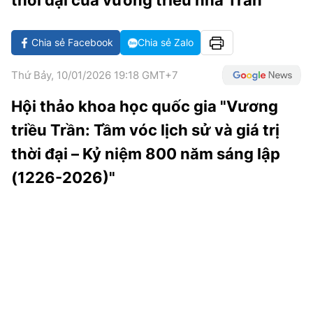
thời đại của vương triều nhà Trần
TRA CỨU PHƯỜNG XÃ
CỐNG HIẾN
Chia sẻ Facebook
Chia sẻ Zalo
BÙI XUÂN PHÁI
Thứ Bảy, 10/01/2026 19:18 GMT+7
TIỆN ÍCH
Hội thảo khoa học quốc gia "Vương
triều Trần: Tầm vóc lịch sử và giá trị
LIÊN HỆ QUẢNG CÁO
thời đại – Kỷ niệm 800 năm sáng lập
Hotline: 0981.119.189
(1226-2026)"
Điện thoại: 024.38254756
MẠNG XÃ HỘI