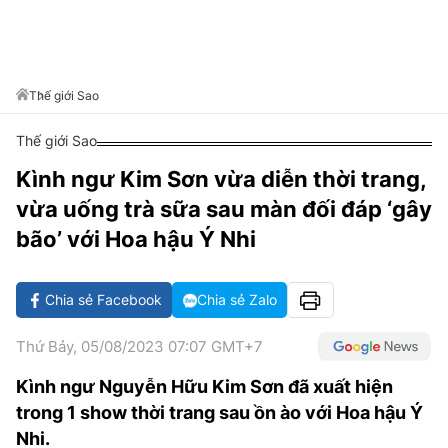
VĂN HÓA SỐNG KHỎE
ĐỌC - XEM
BÓNG ĐÁ
KẾT QUẢ
CÁC CÚP CHÂU ÂU
GOLF
GIẢI TRÍ
NHỊP ĐẬP SỨC KHỎE
DIỄN ĐÀN
VĂN HÓA
BẢNG XẾP HẠNG
DU LỊCH
PHIM
X-QUANG TIN ĐỒN
CÔNG NGHIỆP VĂN HÓA
Thế giới Sao
GIẢI TRÍ
THẾ GIỚI SAO
TIN TỨC
Thế giới Sao
ÂM NHẠC
VIẾT LẠI ƯỚC MƠ
Kình ngư Kim Sơn vừa diễn thời trang,
HIGHTECH
ĐIỂM ĐẾN
KBIZ
vừa uống trà sữa sau màn đối đáp ‘gây
TIÊU ĐIỂM - SPOTLIGHT
ẢNH
bão’ với Hoa hậu Ý Nhi
BẠN CẦN BIẾT
ẨM THỰC
Chia sẻ Facebook
Chia sẻ Zalo
INFOGRAPHIC
TƯ VẤN
E-MAGAZINE
Thứ Bảy, 05/08/2023 07:07 GMT+7
ẢNH
Kình ngư Nguyễn Hữu Kim Sơn đã xuất hiện
trong 1 show thời trang sau ồn ào với Hoa hậu Ý
BÁO GIẤY
Nhi.