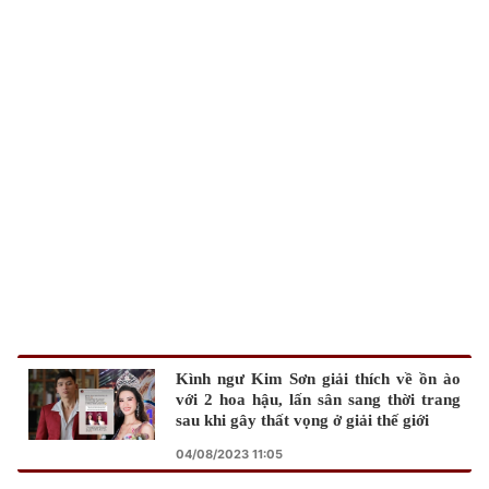
TRA CỨU PHƯỜNG XÃ
CỐNG HIẾN
BÙI XUÂN PHÁI
TIỆN ÍCH
LIÊN HỆ QUẢNG CÁO
Hotline: 0981.119.189
Điện thoại: 024.38254756
Kình ngư Kim Sơn giải thích về ồn ào
MẠNG XÃ HỘI
với 2 hoa hậu, lấn sân sang thời trang
sau khi gây thất vọng ở giải thế giới
04/08/2023 11:05