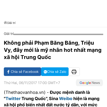
VĂN HÓA SỐNG KHỎE
ĐỌC - XEM
BÓNG ĐÁ
KẾT QUẢ
CÁC CÚP CHÂU ÂU
GOLF
GIẢI TRÍ
NHỊP ĐẬP SỨC KHỎE
DIỄN ĐÀN
VĂN HÓA
BẢNG XẾP HẠNG
DU LỊCH
PHIM
X-QUANG TIN ĐỒN
CÔNG NGHIỆP VĂN HÓA
Giải trí
GIẢI TRÍ
THẾ GIỚI SAO
TIN TỨC
Giải trí
ÂM NHẠC
VIẾT LẠI ƯỚC MƠ
Không phải Phạm Băng Băng, Triệu
HIGHTECH
ĐIỂM ĐẾN
KBIZ
Vy, đây mới là mỹ nhân hot nhất mạng
TIÊU ĐIỂM - SPOTLIGHT
ẢNH
xã hội Trung Quốc
BẠN CẦN BIẾT
ẨM THỰC
Chia sẻ Facebook
Chia sẻ Zalo
INFOGRAPHIC
TƯ VẤN
E-MAGAZINE
Thứ Hai, 06/11/2017 17:00 GMT+7
ẢNH
(Thethaovanhoa.vn) -
Được mệnh danh là
"
Twitter
Trung Quốc", Sina
Weibo
hiện là mạng
BÁO GIẤY
xã hội phổ biến nhất đất nước tỷ dân, với mức