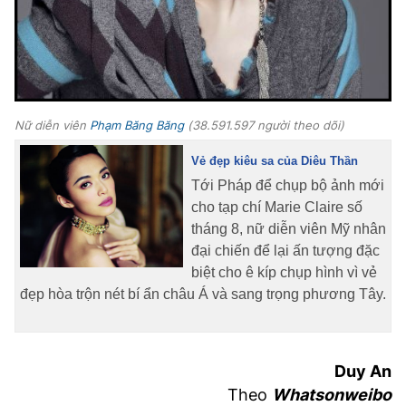
Nữ diễn viên
Phạm Băng Băng
(38.591.597 người theo dõi)
Vẻ đẹp kiêu sa của Diêu Thần
Tới Pháp để chụp bộ ảnh mới
cho tạp chí Marie Claire số
tháng 8, nữ diễn viên Mỹ nhân
đại chiến để lại ấn tượng đặc
biệt cho ê kíp chụp hình vì vẻ
đẹp hòa trộn nét bí ẩn châu Á và sang trọng phương Tây.
Duy An
Theo
Whatsonweibo