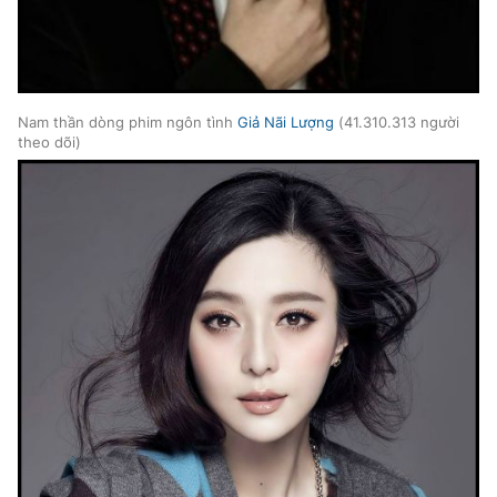
Nam thần dòng phim ngôn tình
Giả Nãi Lượng
(41.310.313 người
theo dõi)