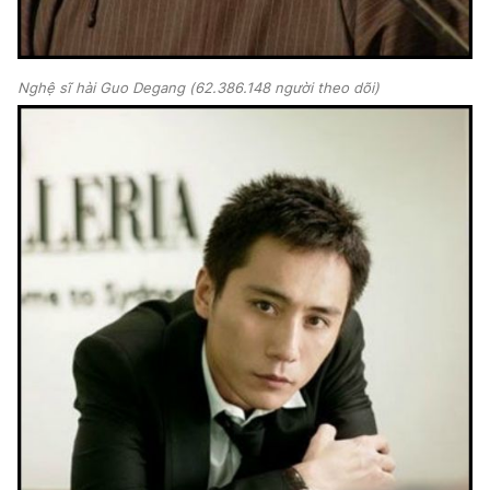
Nghệ sĩ hài Guo Degang (62.386.148 người theo dõi)