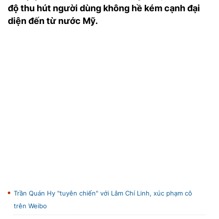
độ thu hút người dùng không hề kém cạnh đại
TRA CỨU PHƯỜNG XÃ
diện đến từ nước Mỹ.
CỐNG HIẾN
BÙI XUÂN PHÁI
TIỆN ÍCH
LIÊN HỆ QUẢNG CÁO
Hotline: 0981.119.189
Điện thoại: 024.38254756
MẠNG XÃ HỘI
Trần Quán Hy "tuyên chiến" với Lâm Chí Linh, xúc phạm cô
trên Weibo