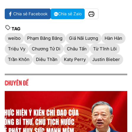
Chia sẻ Facebook
Chia sẻ Zalo
TAG
weibo
Phạm Băng Băng
Giả Nãi Lượng
Hàn Hàn
Triệu Vy
Chương Tử Di
Châu Tấn
Từ Tĩnh Lôi
Trần Khôn
Diêu Thần
Katy Perry
Justin Bieber
Chuyên đề