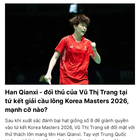
Han Qianxi - đối thủ của Vũ Thị Trang tại
tứ kết giải cầu lông Korea Masters 2026,
mạnh cỡ nào?
Sau khi xuất sắc đánh bại hạt giống số 8 để giành quyền
vào tứ kết Korea Masters 2026, Vũ Thị Trang sẽ đối mặt với
thử thách lớn mang tên Han Qianxi. Tay vợt Trung Quốc