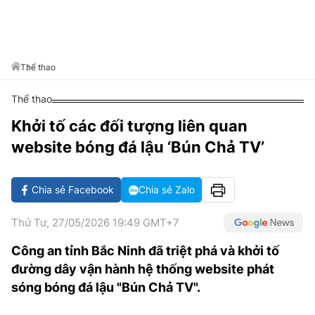
VĂN HÓA SỐNG KHỎE
ĐỌC - XEM
BÓNG ĐÁ
KẾT QUẢ
CÁC CÚP CHÂU ÂU
GOLF
GIẢI TRÍ
NHỊP ĐẬP SỨC KHỎE
DIỄN ĐÀN
VĂN HÓA
BẢNG XẾP HẠNG
DU LỊCH
PHIM
X-QUANG TIN ĐỒN
CÔNG NGHIỆP VĂN HÓA
Thể thao
GIẢI TRÍ
THẾ GIỚI SAO
TIN TỨC
Thể thao
ÂM NHẠC
VIẾT LẠI ƯỚC MƠ
Khởi tố các đối tượng liên quan
HIGHTECH
ĐIỂM ĐẾN
KBIZ
website bóng đá lậu ‘Bún Chả TV’
TIÊU ĐIỂM - SPOTLIGHT
ẢNH
BẠN CẦN BIẾT
Chia sẻ Facebook
Chia sẻ Zalo
ẨM THỰC
INFOGRAPHIC
Thứ Tư, 27/05/2026 19:49 GMT+7
TƯ VẤN
E-MAGAZINE
Công an tỉnh Bắc Ninh đã triệt phá và khởi tố
đường dây vận hành hệ thống website phát
ẢNH
sóng bóng đá lậu "Bún Chả TV".
BÁO GIẤY