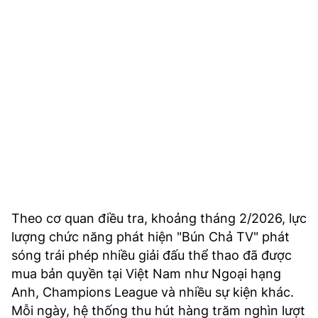
TRA CỨU PHƯỜNG XÃ
CỐNG HIẾN
BÙI XUÂN PHÁI
TIỆN ÍCH
LIÊN HỆ QUẢNG CÁO
Hotline: 0981.119.189
Điện thoại: 024.38254756
Theo cơ quan điều tra, khoảng tháng 2/2026, lực
lượng chức năng phát hiện "Bún Chả TV" phát
MẠNG XÃ HỘI
sóng trái phép nhiều giải đấu thể thao đã được
mua bản quyền tại Việt Nam như Ngoại hạng
Anh, Champions League và nhiều sự kiện khác.
Mỗi ngày, hệ thống thu hút hàng trăm nghìn lượt