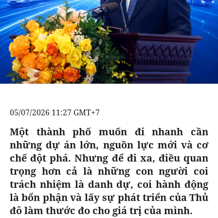
GOLF
CÁC CÚP CHÂU ÂU
KẾT QUẢ
BÓNG ĐÁ
ĐỌC - XEM
VĂN HÓA SỐNG KHỎE
BẢNG XẾP HẠNG
VĂN HÓA
DIỄN ĐÀN
NHỊP ĐẬP SỨC KHỎE
GIẢI TRÍ
GIẢI TRÍ
CÔNG NGHIỆP VĂN HÓA
X-QUANG TIN ĐỒN
PHIM
DU LỊCH
VIẾT LẠI ƯỚC MƠ
THẾ GIỚI SAO
ÂM NHẠC
TIN TỨC
HIGHTECH
05/07/2026 11:27 GMT+7
KBIZ
ĐIỂM ĐẾN
TIÊU ĐIỂM - SPOTLIGHT
Một thành phố muốn đi nhanh cần
ẢNH
những dự án lớn, nguồn lực mới và cơ
BẠN CẦN BIẾT
chế đột phá. Nhưng để đi xa, điều quan
ẨM THỰC
INFOGRAPHIC
trọng hơn cả là những con người coi
trách nhiệm là danh dự, coi hành động
TƯ VẤN
E-MAGAZINE
là bổn phận và lấy sự phát triển của Thủ
đô làm thước đo cho giá trị của mình.
ẢNH