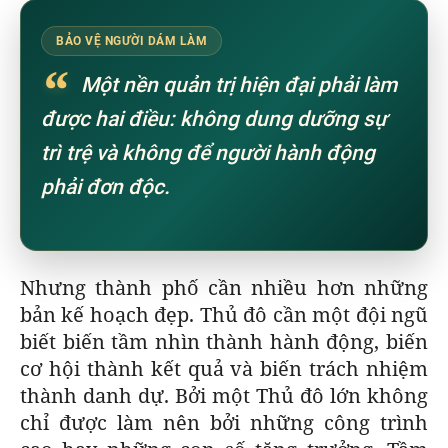
BẢO VỆ NGƯỜI DÁM LÀM
“
Một nền quản trị hiện đại phải làm
được hai điều: không dung dưỡng sự
trì trệ và không để người hành động
phải đơn độc.
Nhưng thành phố cần nhiều hơn những
bản kế hoạch đẹp. Thủ đô cần một đội ngũ
biết biến tầm nhìn thành hành động, biến
cơ hội thành kết quả và biến trách nhiệm
thành danh dự. Bởi một Thủ đô lớn không
chỉ được làm nên bởi những công trình