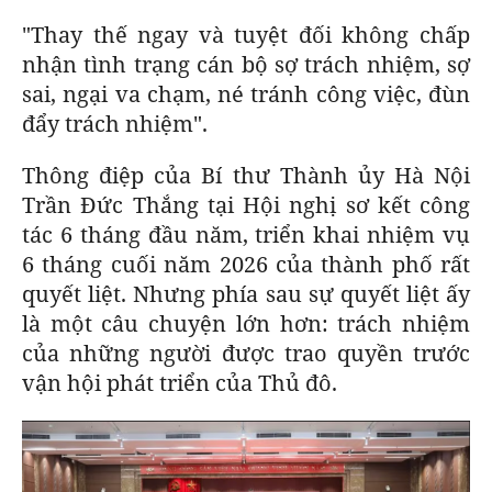
BÁO GIẤY
"Thay thế ngay và tuyệt đối không chấp
nhận tình trạng cán bộ sợ trách nhiệm, sợ
TRA CỨU PHƯỜNG XÃ
sai, ngại va chạm, né tránh công việc, đùn
CỐNG HIẾN
đẩy trách nhiệm".
BÙI XUÂN PHÁI
Thông điệp của Bí thư Thành ủy Hà Nội
Trần Đức Thắng tại Hội nghị sơ kết công
TIỆN ÍCH
tác 6 tháng đầu năm, triển khai nhiệm vụ
6 tháng cuối năm 2026 của thành phố rất
LIÊN HỆ QUẢNG CÁO
quyết liệt. Nhưng phía sau sự quyết liệt ấy
là một câu chuyện lớn hơn: trách nhiệm
Hotline: 0981.119.189
của những người được trao quyền trước
Điện thoại: 024.38254756
vận hội phát triển của Thủ đô.
MẠNG XÃ HỘI