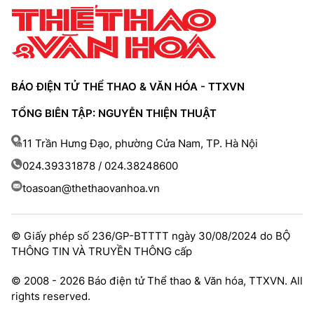
BÁO ĐIỆN TỬ THỂ THAO & VĂN HÓA - TTXVN
TỔNG BIÊN TẬP: NGUYỄN THIỆN THUẬT
11 Trần Hưng Đạo, phường Cửa Nam, TP. Hà Nội
024.39331878 / 024.38248600
toasoan@thethaovanhoa.vn
© Giấy phép số 236/GP-BTTTT ngày 30/08/2024 do BỘ
THÔNG TIN VÀ TRUYỀN THÔNG cấp
© 2008 - 2026 Báo điện tử Thể thao & Văn hóa, TTXVN. All
rights reserved.