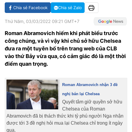
VĂN HÓA SỐNG KHỎE
ĐỌC - XEM
BÓNG ĐÁ
KẾT QUẢ
CÁC CÚP CHÂU ÂU
GOLF
Chia sẻ Facebook
Chia sẻ Zalo
GIẢI TRÍ
NHỊP ĐẬP SỨC KHỎE
DIỄN ĐÀN
VĂN HÓA
BẢNG XẾP HẠNG
Thứ Năm, 03/03/2022 09:21 GMT+7
DU LỊCH
PHIM
X-QUANG TIN ĐỒN
CÔNG NGHIỆP VĂN HÓA
GIẢI TRÍ
Roman Abramovich hiếm khi phát biểu trước
THẾ GIỚI SAO
công chúng, và vì vậy khi chủ sở hữu Chelsea
TIN TỨC
ÂM NHẠC
VIẾT LẠI ƯỚC MƠ
đưa ra một tuyên bố trên trang web của CLB
HIGHTECH
ĐIỂM ĐẾN
KBIZ
vào thứ Bảy vừa qua, có cảm giác đó là một thời
điểm quan trọng.
TIÊU ĐIỂM - SPOTLIGHT
ẢNH
BẠN CẦN BIẾT
ẨM THỰC
Roman Abramovich nhận 3 đề
INFOGRAPHIC
nghị bán lại Chelsea
TƯ VẤN
E-MAGAZINE
Quyết tâm giữ quyền sở hữu
Chelsea của Roman
ẢNH
Abramovich đã bị thách thức khi tỷ phú người Nga nhận
được tới 3 đề nghị hỏi mua lại Chelsea chỉ trong ít ngày
BÁO GIẤY
qua.