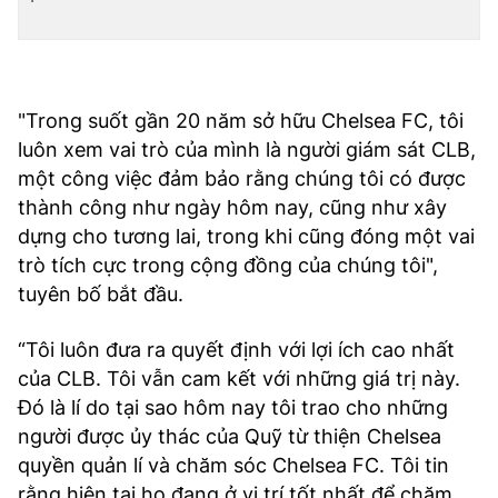
TRA CỨU PHƯỜNG XÃ
CỐNG HIẾN
BÙI XUÂN PHÁI
"Trong suốt gần 20 năm sở hữu Chelsea FC, tôi
luôn xem vai trò của mình là người giám sát CLB,
TIỆN ÍCH
một công việc đảm bảo rằng chúng tôi có được
thành công như ngày hôm nay, cũng như xây
LIÊN HỆ QUẢNG CÁO
dựng cho tương lai, trong khi cũng đóng một vai
trò tích cực trong cộng đồng của chúng tôi",
Hotline: 0981.119.189
tuyên bố bắt đầu.
Điện thoại: 024.38254756
“Tôi luôn đưa ra quyết định với lợi ích cao nhất
của CLB. Tôi vẫn cam kết với những giá trị này.
MẠNG XÃ HỘI
Đó là lí do tại sao hôm nay tôi trao cho những
người được ủy thác của Quỹ từ thiện Chelsea
quyền quản lí và chăm sóc Chelsea FC. Tôi tin
rằng hiện tại họ đang ở vị trí tốt nhất để chăm