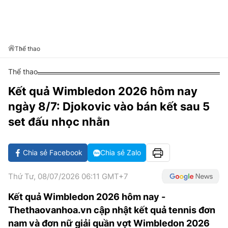
VĂN HÓA SỐNG KHỎE
ĐỌC - XEM
BÓNG ĐÁ
KẾT QUẢ
CÁC CÚP CHÂU ÂU
GOLF
GIẢI TRÍ
NHỊP ĐẬP SỨC KHỎE
DIỄN ĐÀN
VĂN HÓA
BẢNG XẾP HẠNG
DU LỊCH
PHIM
X-QUANG TIN ĐỒN
CÔNG NGHIỆP VĂN HÓA
Thể thao
GIẢI TRÍ
THẾ GIỚI SAO
TIN TỨC
Thể thao
ÂM NHẠC
VIẾT LẠI ƯỚC MƠ
Kết quả Wimbledon 2026 hôm nay
HIGHTECH
ĐIỂM ĐẾN
KBIZ
ngày 8/7: Djokovic vào bán kết sau 5
TIÊU ĐIỂM - SPOTLIGHT
ẢNH
set đấu nhọc nhằn
BẠN CẦN BIẾT
ẨM THỰC
Chia sẻ Facebook
Chia sẻ Zalo
INFOGRAPHIC
TƯ VẤN
E-MAGAZINE
Thứ Tư, 08/07/2026 06:11 GMT+7
ẢNH
Kết quả Wimbledon 2026 hôm nay -
Thethaovanhoa.vn cập nhật kết quả tennis đơn
BÁO GIẤY
nam và đơn nữ giải quần vợt Wimbledon 2026