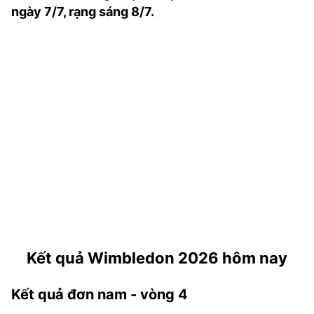
ngày 7/7, rạng sáng 8/7.
TRA CỨU PHƯỜNG XÃ
CỐNG HIẾN
BÙI XUÂN PHÁI
TIỆN ÍCH
LIÊN HỆ QUẢNG CÁO
Hotline: 0981.119.189
Điện thoại: 024.38254756
MẠNG XÃ HỘI
Kết quả
Wimbledon
2026
hôm nay
Kết quả đơn nam - vòng 4