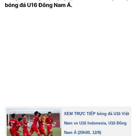
bóng đá U16 Đông Nam Á.
TRA CỨU PHƯỜNG XÃ
CỐNG HIẾN
BÙI XUÂN PHÁI
TIỆN ÍCH
LIÊN HỆ QUẢNG CÁO
Hotline: 0981.119.189
Điện thoại: 024.38254756
MẠNG XÃ HỘI
XEM TRỰC TIẾP bóng đá U16 Việt
Nam vs U16 Indonesia, U16 Đông
Nam Á (20h00, 12/8)