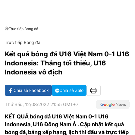
VĂN HÓA SỐNG KHỎE
ĐỌC - XEM
BÓNG ĐÁ
KẾT QUẢ
CÁC CÚP CHÂU ÂU
GOLF
GIẢI TRÍ
NHỊP ĐẬP SỨC KHỎE
DIỄN ĐÀN
VĂN HÓA
BẢNG XẾP HẠNG
DU LỊCH
PHIM
X-QUANG TIN ĐỒN
CÔNG NGHIỆP VĂN HÓA
Trực tiếp Bóng đá
GIẢI TRÍ
THẾ GIỚI SAO
TIN TỨC
Trực tiếp Bóng đá
ÂM NHẠC
VIẾT LẠI ƯỚC MƠ
Kết quả bóng đá U16 Việt Nam 0-1 U16
HIGHTECH
ĐIỂM ĐẾN
KBIZ
Indonesia: Thắng tối thiểu, U16
TIÊU ĐIỂM - SPOTLIGHT
ẢNH
Indonesia vô địch
BẠN CẦN BIẾT
ẨM THỰC
Chia sẻ Facebook
Chia sẻ Zalo
INFOGRAPHIC
TƯ VẤN
E-MAGAZINE
Thứ Sáu, 12/08/2022 21:55 GMT+7
ẢNH
KẾT QUẢ bóng đá U16 Việt Nam 0-1 U16
Indonesia, U16 Đông Nam Á . Cập nhật kết quả
BÁO GIẤY
bóng đá, bảng xếp hạng, lịch thi đấu và trực tiếp