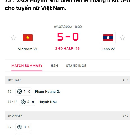
73': VÀO! Huỳnh Như điền tên lên bảng tỉ số. 5-0
cho tuyển nữ Việt Nam.