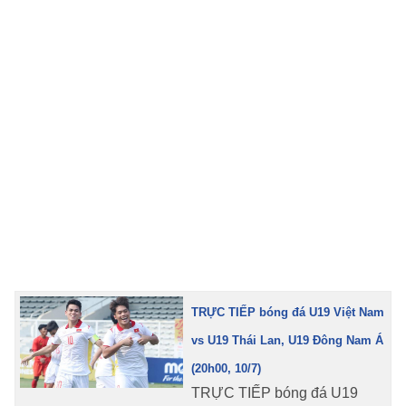
TRA CỨU PHƯỜNG XÃ
CỐNG HIẾN
BÙI XUÂN PHÁI
TIỆN ÍCH
LIÊN HỆ QUẢNG CÁO
Hotline: 0981.119.189
Điện thoại: 024.38254756
TRỰC TIẾP bóng đá U19 Việt Nam
MẠNG XÃ HỘI
vs U19 Thái Lan, U19 Đông Nam Á
(20h00, 10/7)
TRỰC TIẾP bóng đá U19