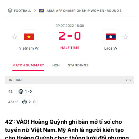
42': VÀO! Hoàng Quỳnh ghi bàn mở tỉ số cho
tuyển nữ Việt Nam. Mỹ Anh là người kiến tạo
cho Hoàng Quỳnh chọc thủng lưới đối phương.