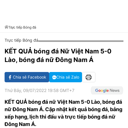
VĂN HÓA SỐNG KHỎE
ĐỌC - XEM
BÓNG ĐÁ
KẾT QUẢ
CÁC CÚP CHÂU ÂU
GOLF
GIẢI TRÍ
NHỊP ĐẬP SỨC KHỎE
DIỄN ĐÀN
VĂN HÓA
BẢNG XẾP HẠNG
DU LỊCH
PHIM
X-QUANG TIN ĐỒN
CÔNG NGHIỆP VĂN HÓA
Trực tiếp Bóng đá
GIẢI TRÍ
THẾ GIỚI SAO
TIN TỨC
Trực tiếp Bóng đá
ÂM NHẠC
VIẾT LẠI ƯỚC MƠ
KẾT QUẢ bóng đá Nữ Việt Nam 5-0
HIGHTECH
ĐIỂM ĐẾN
KBIZ
Lào, bóng đá nữ Đông Nam Á
TIÊU ĐIỂM - SPOTLIGHT
ẢNH
BẠN CẦN BIẾT
Chia sẻ Facebook
Chia sẻ Zalo
ẨM THỰC
INFOGRAPHIC
Thứ Bảy, 09/07/2022 19:58 GMT+7
TƯ VẤN
E-MAGAZINE
KẾT QUẢ bóng đá nữ Việt Nam 5-0 Lào, bóng đá
nữ Đông Nam Á. Cập nhật kết quả bóng đá, bảng
ẢNH
xếp hạng, lịch thi đấu và trực tiếp bóng đá nữ
BÁO GIẤY
Đông Nam Á.