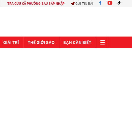
TRA CỨU XÃ PHƯỜNG SAU SÁP NHẬP
GỬI TIN BÀI
GIẢI TRÍ
THẾ GIỚI SAO
BẠN CẦN BIẾT