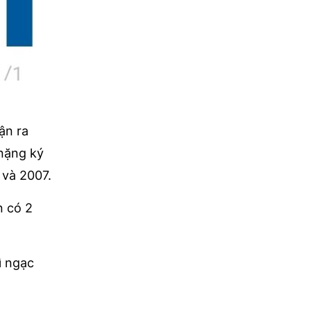
ận ra
 nặng ký
 và 2007.
n có 2
ì ngạc