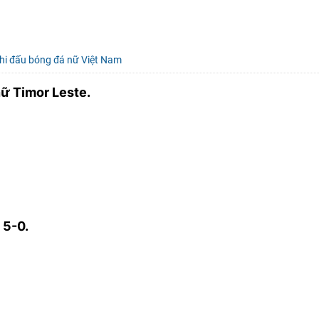
thi đấu bóng đá nữ Việt Nam
ữ Timor Leste.
!
!
 5-0.
!