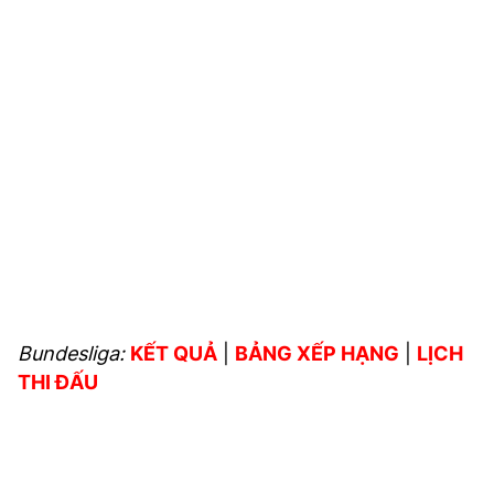
Bundesliga:
KẾT QUẢ
|
BẢNG XẾP HẠNG
|
LỊCH
THI ĐẤU