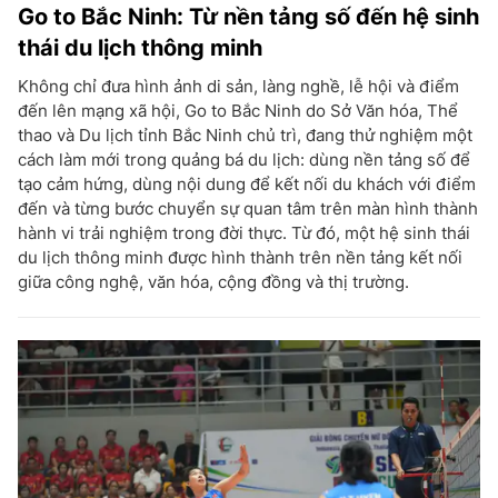
Go to Bắc Ninh: Từ nền tảng số đến hệ sinh
thái du lịch thông minh
Không chỉ đưa hình ảnh di sản, làng nghề, lễ hội và điểm
đến lên mạng xã hội, Go to Bắc Ninh do Sở Văn hóa, Thể
thao và Du lịch tỉnh Bắc Ninh chủ trì, đang thử nghiệm một
cách làm mới trong quảng bá du lịch: dùng nền tảng số để
tạo cảm hứng, dùng nội dung để kết nối du khách với điểm
đến và từng bước chuyển sự quan tâm trên màn hình thành
hành vi trải nghiệm trong đời thực. Từ đó, một hệ sinh thái
du lịch thông minh được hình thành trên nền tảng kết nối
giữa công nghệ, văn hóa, cộng đồng và thị trường.