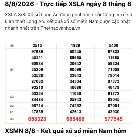
8/8/2026 - Trực tiếp XSLA ngày 8 tháng 8
XSLA 8/8: Xổ số Long An được phát hành bởi Công ty xổ số
kiến thiết Long An. Kết quả xổ số miền Nam được cập nhật
nhanh nhất trên Thethaovanhoa.vn.
XSMN 8/8 - Kết quả xổ số miền Nam hôm