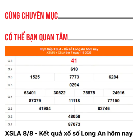
Cùng chuyên mục
Có thể bạn quan tâm
XSLA 8/8 - Kết quả xổ số Long An hôm nay