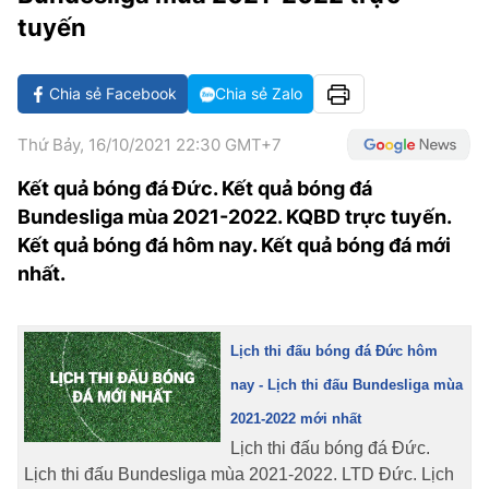
VĂN HÓA SỐNG KHỎE
ĐỌC - XEM
BÓNG ĐÁ
KẾT QUẢ
CÁC CÚP CHÂU ÂU
GOLF
tuyến
GIẢI TRÍ
NHỊP ĐẬP SỨC KHỎE
DIỄN ĐÀN
VĂN HÓA
BẢNG XẾP HẠNG
Chia sẻ Facebook
Chia sẻ Zalo
DU LỊCH
PHIM
X-QUANG TIN ĐỒN
CÔNG NGHIỆP VĂN HÓA
GIẢI TRÍ
Thứ Bảy, 16/10/2021 22:30 GMT+7
THẾ GIỚI SAO
TIN TỨC
ÂM NHẠC
VIẾT LẠI ƯỚC MƠ
Kết quả bóng đá Đức. Kết quả bóng đá
HIGHTECH
ĐIỂM ĐẾN
KBIZ
Bundesliga mùa 2021-2022. KQBD trực tuyến.
TIÊU ĐIỂM - SPOTLIGHT
Kết quả bóng đá hôm nay. Kết quả bóng đá mới
ẢNH
nhất.
BẠN CẦN BIẾT
ẨM THỰC
INFOGRAPHIC
Lịch thi đấu bóng đá Đức hôm
TƯ VẤN
E-MAGAZINE
nay - Lịch thi đấu Bundesliga mùa
ẢNH
2021-2022 mới nhất
Lịch thi đấu bóng đá Đức.
BÁO GIẤY
Lịch thi đấu Bundesliga mùa 2021-2022. LTD Đức. Lịch