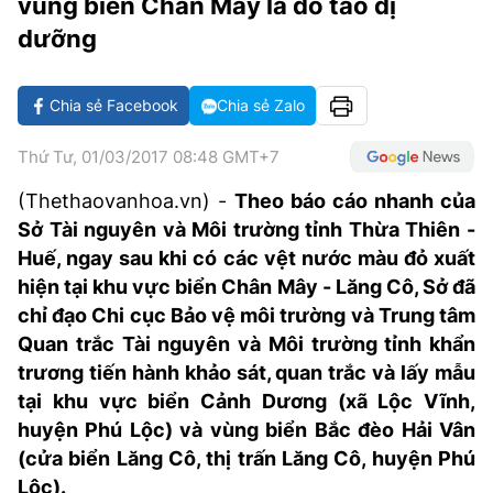
vùng biển Chân Mây là do tảo dị
VĂN HÓA SỐNG KHỎE
ĐỌC - XEM
BÓNG ĐÁ
KẾT QUẢ
CÁC CÚP CHÂU ÂU
GOLF
dưỡng
GIẢI TRÍ
NHỊP ĐẬP SỨC KHỎE
DIỄN ĐÀN
VĂN HÓA
BẢNG XẾP HẠNG
DU LỊCH
PHIM
X-QUANG TIN ĐỒN
CÔNG NGHIỆP VĂN HÓA
Chia sẻ Facebook
Chia sẻ Zalo
GIẢI TRÍ
THẾ GIỚI SAO
TIN TỨC
ÂM NHẠC
Thứ Tư, 01/03/2017 08:48 GMT+7
VIẾT LẠI ƯỚC MƠ
HIGHTECH
(Thethaovanhoa.vn) -
Theo báo cáo nhanh của
ĐIỂM ĐẾN
KBIZ
Sở Tài nguyên và Môi trường tỉnh Thừa Thiên -
TIÊU ĐIỂM - SPOTLIGHT
Huế, ngay sau khi có các vệt nước màu đỏ xuất
ẢNH
hiện tại khu vực biển Chân Mây - Lăng Cô, Sở đã
BẠN CẦN BIẾT
ẨM THỰC
chỉ đạo Chi cục Bảo vệ môi trường và Trung tâm
INFOGRAPHIC
Quan trắc Tài nguyên và Môi trường tỉnh khẩn
TƯ VẤN
trương tiến hành khảo sát, quan trắc và lấy mẫu
E-MAGAZINE
tại khu vực biển Cảnh Dương (xã Lộc Vĩnh,
ẢNH
huyện Phú Lộc) và vùng biển Bắc đèo Hải Vân
(cửa biển Lăng Cô, thị trấn Lăng Cô, huyện Phú
BÁO GIẤY
Lộc).