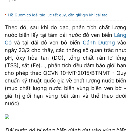
TRA CỨU PHƯỜNG XÃ
Hồ Gươm có loài tảo lục rất quý, cần giữ gìn khi cải tạo
CỐNG HIẾN
Theo đó, sau khi đo đạc, phân tích chất lượng
BÙI XUÂN PHÁI
nước biển lấy tại tâm dải nước đỏ ven biển
Lăng
TIỆN ÍCH
Cô
và tại dải đỏ ven bờ biển
Cảnh Dương
vào
ngày 23/2 cho thấy, các thông số quan trắc như:
LIÊN HỆ QUẢNG CÁO
pH, ôxy hòa tan (DO), tổng chất rắn lơ lửng
(TSS), sắt (Fe)..., phân tích đều đảm bảo giới hạn
Hotline: 0981.119.189
cho phép theo QCVN 10-MT:2015/BTNMT - Quy
chuẩn kỹ thuật quốc gia về chất lượng nước biển
Điện thoại: 024.38254756
(mục chất lượng nước biển vùng biển ven bờ -
giá trị giới hạn vùng bãi tắm và thể thao dưới
MẠNG XÃ HỘI
nước).
Dải nước đỏ bị sóng biển đánh dạt vào vùng biển