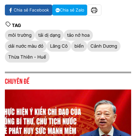
Chia sẻ Facebook
Chia sẻ Zalo
TAG
môi trường
tải dị dạng
tảo nở hoa
dải nước màu đỏ
Lăng Cô
biển
Cảnh Dương
Thừa Thiên - Huế
Chuyên đề