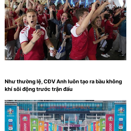
Như thường lệ, CĐV Anh luôn tạo ra bầu không
khí sôi động trước trận đấu