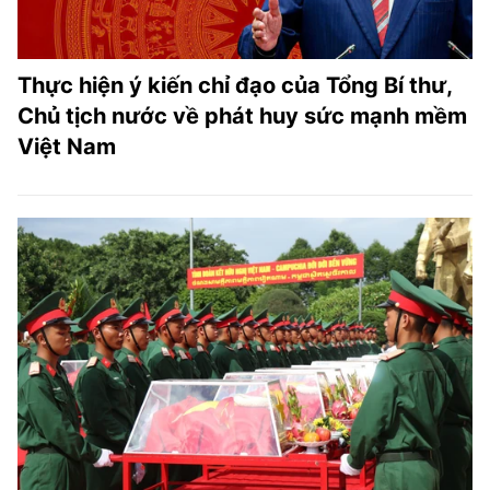
Thực hiện ý kiến chỉ đạo của Tổng Bí thư,
Chủ tịch nước về phát huy sức mạnh mềm
Việt Nam