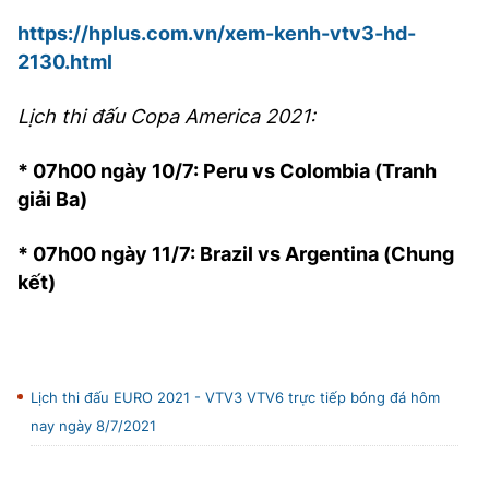
https://hplus.com.vn/xem-kenh-vtv3-hd-
2130.html
Lịch thi đấu Copa America 2021:
* 07h00 ngày 10/7: Peru vs Colombia (Tranh
giải Ba)
* 07h00 ngày 11/7: Brazil vs Argentina (Chung
kết)
Lịch thi đấu EURO 2021 - VTV3 VTV6 trực tiếp bóng đá hôm
nay ngày 8/7/2021