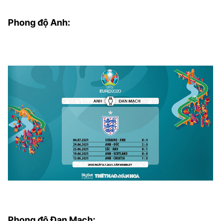
Phong độ Anh:
Phong độ Đan Mạch: