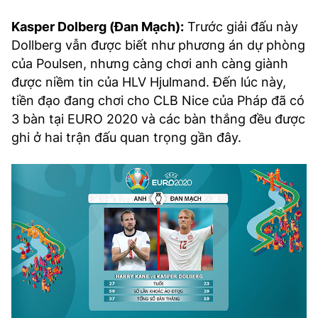
Kasper Dolberg (Đan Mạch):
Trước giải đấu này
Dollberg vẫn được biết như phương án dự phòng
của Poulsen, nhưng càng chơi anh càng giành
được niềm tin của HLV Hjulmand. Đến lúc này,
tiền đạo đang chơi cho CLB Nice của Pháp đã có
3 bàn tại EURO 2020 và các bàn thắng đều được
ghi ở hai trận đấu quan trọng gần đây.