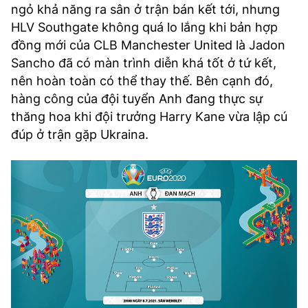
ngỏ khả năng ra sân ở trận bán kết tới, nhưng
HLV Southgate không quá lo lắng khi bản hợp
đồng mới của CLB Manchester United là Jadon
Sancho đã có màn trình diễn khá tốt ở tứ kết,
nên hoàn toàn có thể thay thế. Bên cạnh đó,
hàng công của đội tuyển Anh đang thực sự
thăng hoa khi đội trưởng Harry Kane vừa lập cú
đúp ở trận gặp Ukraina.