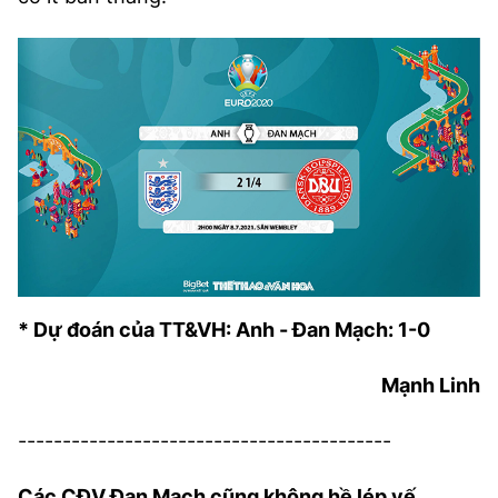
* Dự đoán của TT&VH: Anh - Đan Mạch: 1-0
Mạnh Linh
------------------------------------------
Các CĐV Đan Mạch cũng không hề lép vế