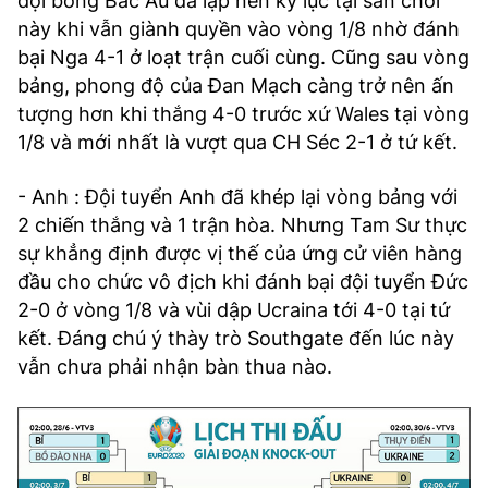
đội bóng Bắc Âu đã lập nên kỷ lục tại sân chơi
này khi vẫn giành quyền vào vòng 1/8 nhờ đánh
bại Nga 4-1 ở loạt trận cuối cùng. Cũng sau vòng
bảng, phong độ của Đan Mạch càng trở nên ấn
tượng hơn khi thắng 4-0 trước xứ Wales tại vòng
1/8 và mới nhất là vượt qua CH Séc 2-1 ở tứ kết.
- Anh : Đội tuyển Anh đã khép lại vòng bảng với
2 chiến thắng và 1 trận hòa. Nhưng Tam Sư thực
sự khẳng định được vị thế của ứng cử viên hàng
đầu cho chức vô địch khi đánh bại đội tuyển Đức
2-0 ở vòng 1/8 và vùi dập Ucraina tới 4-0 tại tứ
kết. Đáng chú ý thày trò Southgate đến lúc này
vẫn chưa phải nhận bàn thua nào.