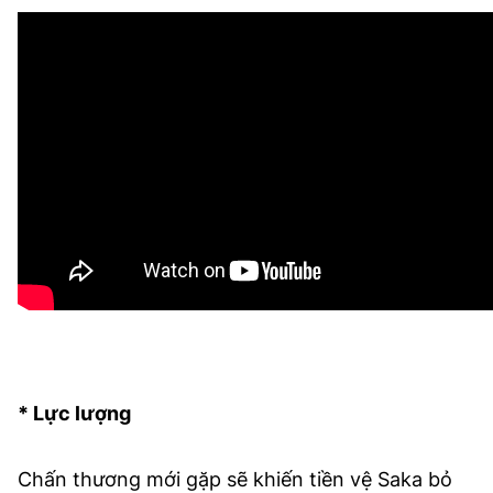
* Lực lượng
Chấn thương mới gặp sẽ khiến tiền vệ Saka bỏ