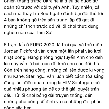
Chiến thắng trước Ukraina là điều đã được dự
đoán từ trước với đội tuyển Anh. Tuy nhiên, cái
cách mà thày trò Southgate đánh bại đối thủ tới
4 bàn không gỡ trên sân trung lập đã gạt đi
những chỉ trích trước đó về lối chơi thực dụng
nghèo nàn của Tam Sư.
5 trận đấu ở EURO 2020 đã trôi qua và thủ môn
Jordan Pickford vẫn chưa một lần phải vào lưới
nhặt bóng. Hàng phòng ngự tuyển Anh cho đến
lúc này vẫn là bài toán rất khó cho các đối thủ.
Còn trên hàng công, những cái tên được kì vọng
như Kane, Sterling... vẫn luôn biết cách tỏa sáng
đúng lúc, điều quan trọng là HLV Southgate có
quá nhiều phương án để có thể giải quyết trận
đấu. Từ lối chơi bóng dài truyền thống, đến
những pha bóng cố định và cả những đợt phản
công sắc bén.