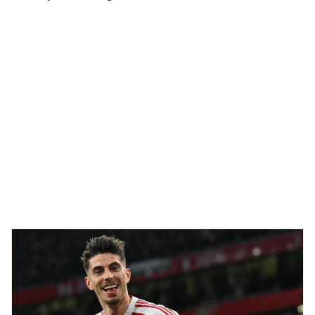
TRA CỨU PHƯỜNG XÃ
CỐNG HIẾN
BÙI XUÂN PHÁI
TIỆN ÍCH
LIÊN HỆ QUẢNG CÁO
Hotline: 0981.119.189
Điện thoại: 024.38254756
MẠNG XÃ HỘI