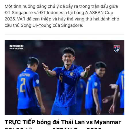
Một tình huống đáng chú ý đã xảy ra trong trận đấu giữa
ĐT Singapore và ĐT Indonesia tại bảng A ASEAN Cup
2026. VAR đã can thiệp và hủy thẻ vàng thứ hai dành cho
cầu thủ Song Ui-Young của Singapore.
TRỰC TIẾP bóng đá Thái Lan vs Myanmar