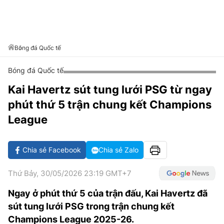
VĂN HÓA SỐNG KHỎE
ĐỌC - XEM
BÓNG ĐÁ
KẾT QUẢ
CÁC CÚP CHÂU ÂU
GOLF
GIẢI TRÍ
NHỊP ĐẬP SỨC KHỎE
DIỄN ĐÀN
VĂN HÓA
BẢNG XẾP HẠNG
DU LỊCH
PHIM
X-QUANG TIN ĐỒN
CÔNG NGHIỆP VĂN HÓA
Bóng đá Quốc tế
GIẢI TRÍ
THẾ GIỚI SAO
TIN TỨC
Bóng đá Quốc tế
ÂM NHẠC
VIẾT LẠI ƯỚC MƠ
Kai Havertz sút tung lưới PSG từ ngay
HIGHTECH
ĐIỂM ĐẾN
KBIZ
phút thứ 5 trận chung kết Champions
TIÊU ĐIỂM - SPOTLIGHT
ẢNH
League
BẠN CẦN BIẾT
ẨM THỰC
Chia sẻ Facebook
Chia sẻ Zalo
INFOGRAPHIC
TƯ VẤN
E-MAGAZINE
Thứ Bảy, 30/05/2026 23:19 GMT+7
ẢNH
Ngay ở phút thứ 5 của trận đấu, Kai Havertz đã
sút tung lưới PSG trong trận chung kết
BÁO GIẤY
Champions League 2025-26.