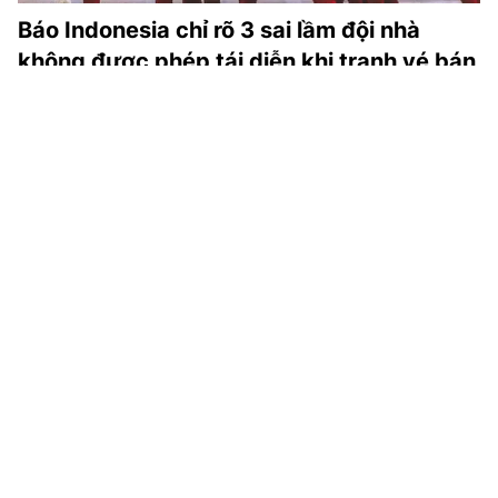
Báo Indonesia chỉ rõ 3 sai lầm đội nhà
không được phép tái diễn khi tranh vé bán
kết ASEAN Cup với Singapore
Đội tuyển Indonesia sẽ có trận đấu quyết định với
Singapore tại vòng bảng ASEAN Cup 2026. Báo chí
Indonesia chỉ ra 3 sai lầm mà “Garuda” không được phép
mắc phải ở trận đấu này.