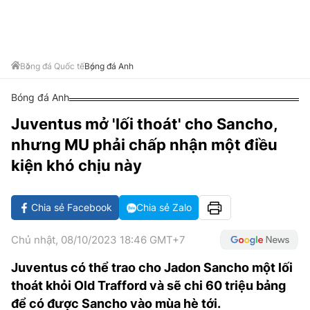
VĂN HÓA SỐNG KHỎE
ĐỌC - XEM
BÓNG ĐÁ
KẾT QUẢ
CÁC CÚP CHÂU ÂU
GOLF
GIẢI TRÍ
NHỊP ĐẬP SỨC KHỎE
DIỄN ĐÀN
VĂN HÓA
BẢNG XẾP HẠNG
DU LỊCH
PHIM
X-QUANG TIN ĐỒN
CÔNG NGHIỆP VĂN HÓA
Bóng đá Quốc tế
Bóng đá Anh
GIẢI TRÍ
THẾ GIỚI SAO
TIN TỨC
Bóng đá Anh
ÂM NHẠC
VIẾT LẠI ƯỚC MƠ
Juventus mở 'lối thoát' cho Sancho,
HIGHTECH
ĐIỂM ĐẾN
KBIZ
nhưng MU phải chấp nhận một điều
TIÊU ĐIỂM - SPOTLIGHT
ẢNH
kiện khó chịu này
BẠN CẦN BIẾT
ẨM THỰC
Chia sẻ Facebook
Chia sẻ Zalo
INFOGRAPHIC
TƯ VẤN
E-MAGAZINE
Chủ nhật, 08/10/2023 18:46 GMT+7
ẢNH
Juventus có thể trao cho Jadon Sancho một lối
thoát khỏi Old Trafford và sẽ chi 60 triệu bảng
BÁO GIẤY
để có được Sancho vào mùa hè tới.