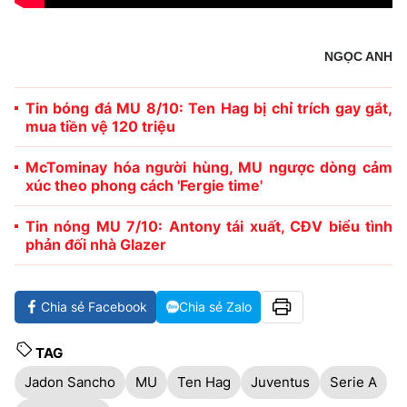
NGỌC ANH
Tin bóng đá MU 8/10: Ten Hag bị chỉ trích gay gắt,
mua tiền vệ 120 triệu
McTominay hóa người hùng, MU ngược dòng cảm
xúc theo phong cách 'Fergie time'
Tin nóng MU 7/10: Antony tái xuất, CĐV biểu tình
phản đối nhà Glazer
Chia sẻ Facebook
Chia sẻ Zalo
TAG
Jadon Sancho
MU
Ten Hag
Juventus
Serie A