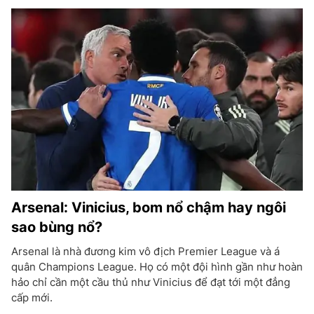
Arsenal: Vinicius, bom nổ chậm hay ngôi
sao bùng nổ?
Arsenal là nhà đương kim vô địch Premier League và á
quân Champions League. Họ có một đội hình gần như hoàn
hảo chỉ cần một cầu thủ như Vinicius để đạt tới một đẳng
cấp mới.