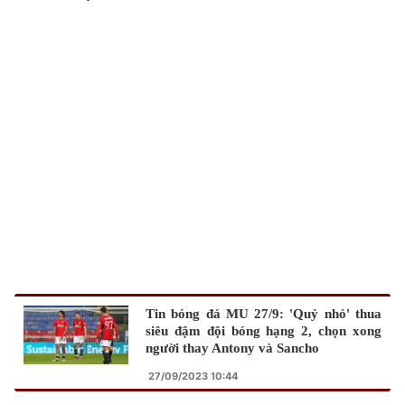
TRA CỨU PHƯỜNG XÃ
CỐNG HIẾN
BÙI XUÂN PHÁI
TIỆN ÍCH
LIÊN HỆ QUẢNG CÁO
Hotline: 0981.119.189
Điện thoại: 024.38254756
Tin bóng đá MU 27/9: 'Quỷ nhỏ' thua
MẠNG XÃ HỘI
siêu đậm đội bóng hạng 2, chọn xong
người thay Antony và Sancho
27/09/2023 10:44