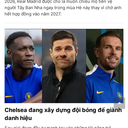
2026, Real Madrid được cho là muốn chiêu mộ tiền vệ
người Tây Ban Nha ngay trong mùa Hè này thay vì chờ anh
hết hợp đồng vào năm 2027.
Chelsea đang xây dựng đội bóng để giành
danh hiệu
Sau giai đoạn đầu tư mạnh tay vào những tài năng trẻ