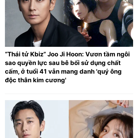
TRA CỨU PHƯỜNG XÃ
CỐNG HIẾN
BÙI XUÂN PHÁI
TIỆN ÍCH
“Thái tử Kbiz” Joo Ji Hoon: Vươn tầm ngôi
LIÊN HỆ QUẢNG CÁO
sao quyền lực sau bê bối sử dụng chất
cấm, ở tuổi 41 vẫn mang danh 'quý ông
Hotline: 0981.119.189
độc thân kim cương'
Điện thoại: 024.38254756
MẠNG XÃ HỘI