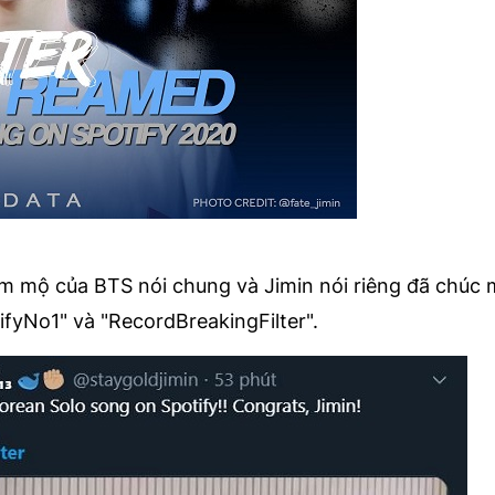
âm mộ của BTS nói chung và Jimin nói riêng đã chúc
tifyNo1" và "RecordBreakingFilter".