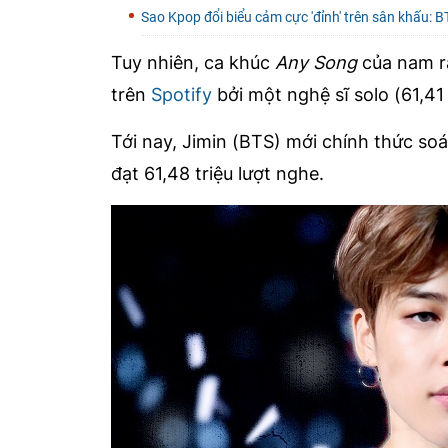
Sao Kpop đổi biểu cảm cực 'đỉnh' trên sân khấu: BT
Tuy nhiên, ca khúc
Any Song
của nam 
trên
Spotify
bởi một nghệ sĩ solo (61,41 
Tới nay, Jimin (BTS) mới chính thức so
đạt 61,48 triệu lượt nghe.