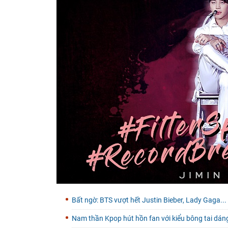
Bất ngờ: BTS vượt hết Justin Bieber, Lady Gaga.
Nam thần Kpop hút hồn fan với kiểu bông tai dáng