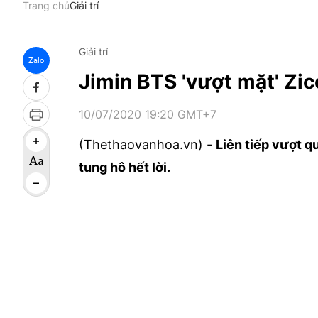
Trang chủ
Giải trí
Giải trí
Zalo
Jimin BTS 'vượt mặt' Zic
10/07/2020 19:20 GMT+7
(Thethaovanhoa.vn) -
Liên tiếp vượt q
tung hô hết lời.