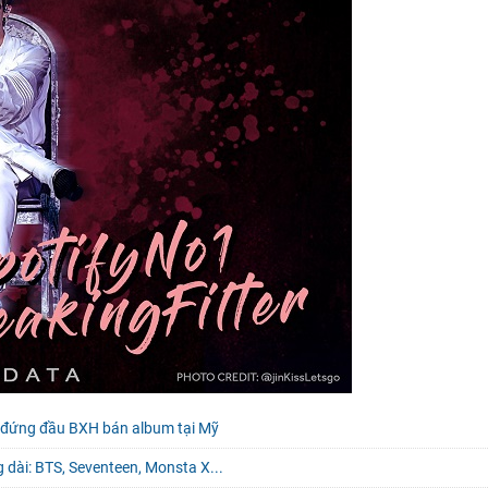
.. đứng đầu BXH bán album tại Mỹ
 dài: BTS, Seventeen, Monsta X...