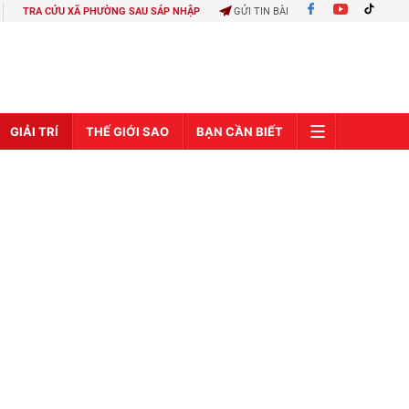
TRA CỨU XÃ PHƯỜNG SAU SÁP NHẬP
GỬI TIN BÀI
GIẢI TRÍ
THẾ GIỚI SAO
BẠN CẦN BIẾT