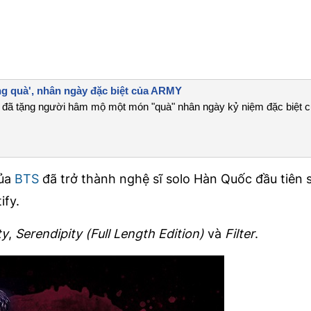
ng quà', nhân ngày đặc biệt của ARMY
 đã tặng người hâm mộ một món "quà" nhân ngày kỷ niệm đặc biệt 
của
BTS
đã trở thành nghệ sĩ solo Hàn Quốc đầu tiên 
ify.
ty
,
Serendipity (Full Length Edition)
và
Filter
.