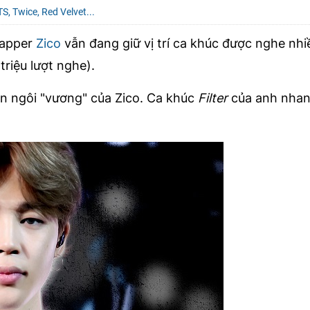
S, Twice, Red Velvet...
rapper
Zico
vẫn đang giữ vị trí ca khúc được nghe nhi
triệu lượt nghe).
án ngôi "vương" của Zico. Ca khúc
Filter
của anh nha