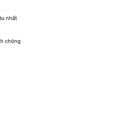
ều nhất
nh chóng