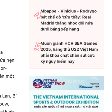
Mbappe - Vinicius - Rodrygo
bật chế độ 'cứu thầy', Real
Madrid thắng nhọc đội nửa
dưới bảng xếp hạng
Muốn giành HCV SEA Games
2025, hàng thủ U22 Việt Nam
da
phải khóa chặt chân sút cực
hứa hẹn
kỳ nguy hiểm này
mor-
nên một
 Lan, Bỉ
Rouw,
ại kinh