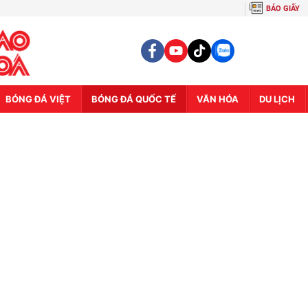
BÁO GIẤY
BÓNG ĐÁ VIỆT
BÓNG ĐÁ QUỐC TẾ
VĂN HÓA
DU LỊCH