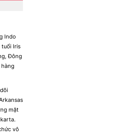
ng Indo
tuổi Iris
ang, Đông
ố hàng
dõi
 Arkansas
ương mặt
karta.
chức vô