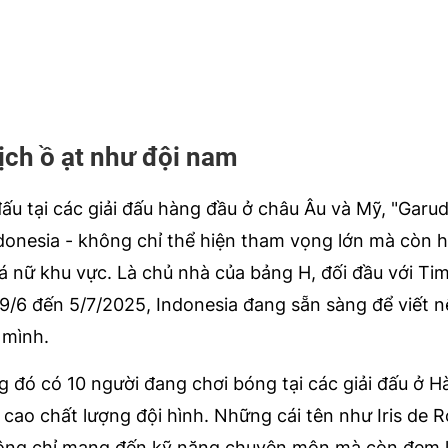
ịch ồ ạt như đội nam
đấu tại các giải đấu hàng đầu ở châu Âu và Mỹ, "Garu
Indonesia - không chỉ thể hiện tham vọng lớn mà còn 
á nữ khu vực. Là chủ nhà của bảng H, đối đầu với Ti
29/6 đến 5/7/2025, Indonesia đang sẵn sàng để viết 
 mình.
ng đó có 10 người đang chơi bóng tại các giải đấu ở Hà
 cao chất lượng đội hình. Những cái tên như Iris de 
ông chỉ mang đến kỹ năng chuyên môn mà còn đem l