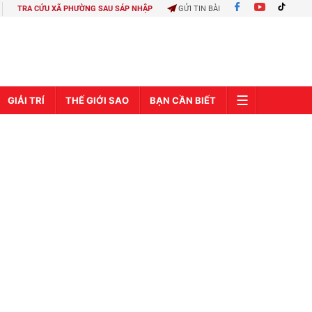
TRA CỨU XÃ PHƯỜNG SAU SÁP NHẬP
GỬI TIN BÀI
GIẢI TRÍ
THẾ GIỚI SAO
BẠN CẦN BIẾT