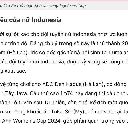
ập 12 cầu thủ nhập tịch dự vòng loại Asian Cup
iểu của nữ Indonesia
ới sự lột xác cho đội tuyển nữ Indonesia nhờ lực lượ
như trình độ. Đáng chú ý trong số này là thủ thành 20 
 (Hà Lan). Iris có gốc gác từ bà nội sinh tại Lumaj
n của đội tuyển nữ Indonesia, được kỳ vọng sẽ củng c
ạ xuất sắc.
ng vệ từng chơi cho ADO Den Hague (Hà Lan), có dòng 
gor, Tây Java. Cầu thủ cao 1m74 này đang thi đấu cho
thành" ở tuyến sau. Dĩ nhiên, còn phải kể đến một g
n sút đang khoác áo Tulsa SC (Mỹ), có mẹ sinh tại Ja
ết AFF Women's Cup 2024, góp phần quan trọng vào 