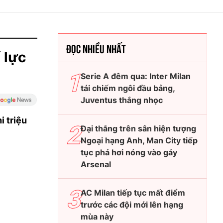
ĐỌC NHIỀU NHẤT
 lực
Serie A đêm qua: Inter Milan
tái chiếm ngôi đầu bảng,
Juventus thắng nhọc
i triệu
Đại thắng trên sân hiện tượng
Ngoại hạng Anh, Man City tiếp
tục phả hơi nóng vào gáy
Arsenal
AC Milan tiếp tục mất điểm
trước các đội mới lên hạng
mùa này