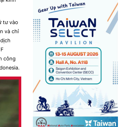
ứ tư vào
n và chỉ
 dịch
FF
h công
donesia.