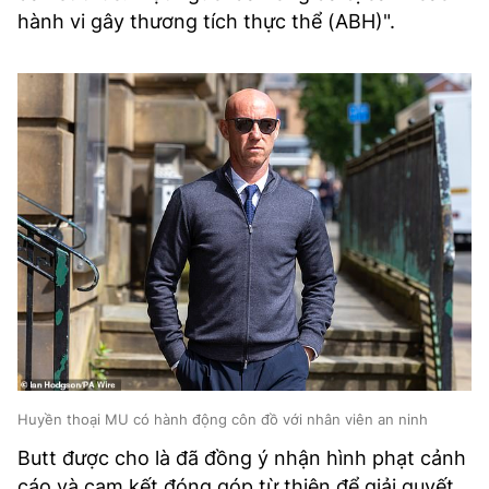
hành vi gây thương tích thực thể (ABH)".
Huyền thoại MU có hành động côn đồ với nhân viên an ninh
Butt được cho là đã đồng ý nhận hình phạt cảnh
cáo và cam kết đóng góp từ thiện để giải quyết