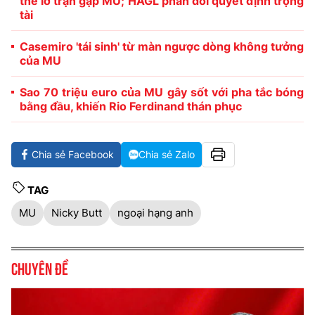
thể lỡ trận gặp MU; HAGL phản đối quyết định trọng
tài
Casemiro 'tái sinh' từ màn ngược dòng không tưởng
của MU
Sao 70 triệu euro của MU gây sốt với pha tắc bóng
bằng đầu, khiến Rio Ferdinand thán phục
Chia sẻ Facebook
Chia sẻ Zalo
TAG
MU
Nicky Butt
ngoại hạng anh
Chuyên đề