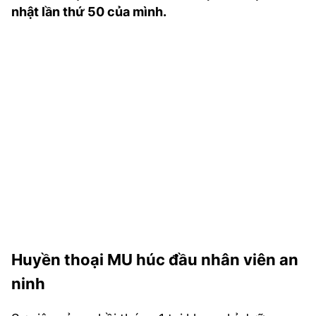
nhật lần thứ 50 của mình.
TRA CỨU PHƯỜNG XÃ
CỐNG HIẾN
BÙI XUÂN PHÁI
TIỆN ÍCH
LIÊN HỆ QUẢNG CÁO
Hotline: 0981.119.189
Điện thoại: 024.38254756
MẠNG XÃ HỘI
Huyền thoại MU húc đầu nhân viên an
ninh