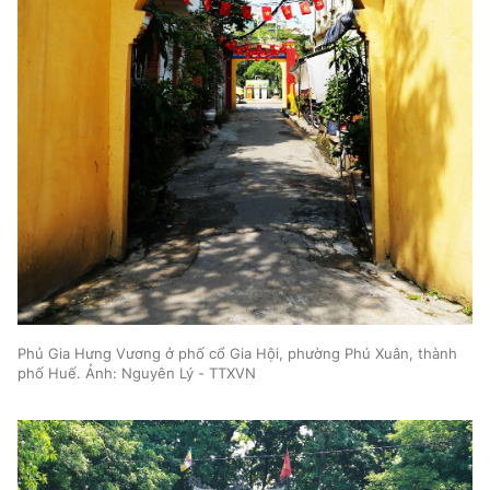
Phủ Gia Hưng Vương ở phố cổ Gia Hội, phường Phú Xuân, thành
phố Huế. Ảnh: Nguyên Lý - TTXVN