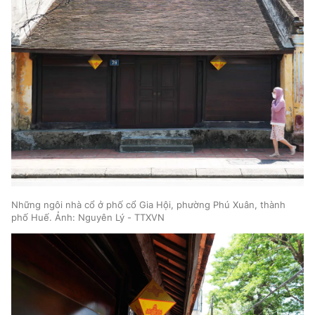
Những ngôi nhà cổ ở phố cổ Gia Hội, phường Phú Xuân, thành
phố Huế. Ảnh: Nguyên Lý - TTXVN