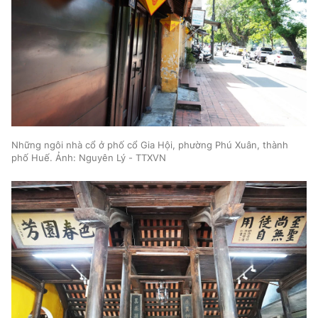
Những ngôi nhà cổ ở phố cổ Gia Hội, phường Phú Xuân, thành
phố Huế. Ảnh: Nguyên Lý - TTXVN