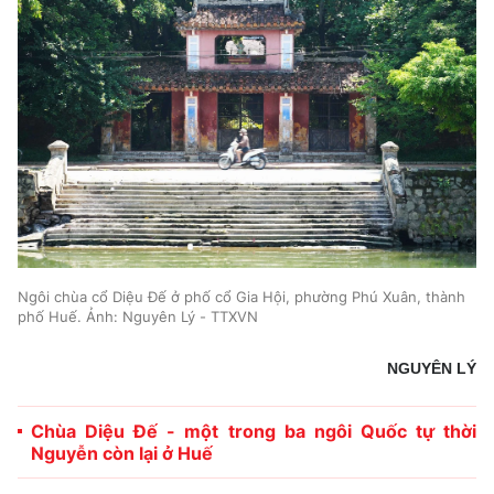
Ngôi chùa cổ Diệu Đế ở phố cổ Gia Hội, phường Phú Xuân, thành
phố Huế. Ảnh: Nguyên Lý - TTXVN
NGUYÊN LÝ
Chùa Diệu Đế - một trong ba ngôi Quốc tự thời
Nguyễn còn lại ở Huế