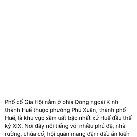
TRA CỨU PHƯỜNG XÃ
CỐNG HIẾN
BÙI XUÂN PHÁI
TIỆN ÍCH
LIÊN HỆ QUẢNG CÁO
Hotline: 0981.119.189
Điện thoại: 024.38254756
Phố cổ Gia Hội nằm ở phía Đông ngoài Kinh
MẠNG XÃ HỘI
thành Huế thuộc phường Phú Xuân, thành phố
Huế, là khu vực sầm uất bậc nhất xứ Huế đầu thế
kỷ XIX. Nơi đây nổi tiếng với nhiều phủ đệ, nhà
rường, chùa cổ, hội quán mang đậm dấu ấn kiến