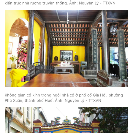
kiến trúc nhà rường truyền thống. Ảnh: Nguyên Lý - TTXVN
Không gian cổ kính trong ngôi nhà cổ ở phố cổ Gia Hội, phường
Phú Xuân, thành phố Huế. Ảnh: Nguyên Lý - TTXVN