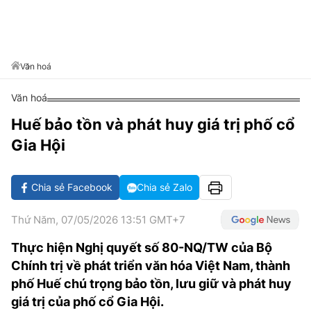
VĂN HÓA SỐNG KHỎE
ĐỌC - XEM
BÓNG ĐÁ
KẾT QUẢ
CÁC CÚP CHÂU ÂU
GOLF
GIẢI TRÍ
NHỊP ĐẬP SỨC KHỎE
DIỄN ĐÀN
VĂN HÓA
BẢNG XẾP HẠNG
DU LỊCH
PHIM
X-QUANG TIN ĐỒN
CÔNG NGHIỆP VĂN HÓA
Văn hoá
GIẢI TRÍ
THẾ GIỚI SAO
TIN TỨC
Văn hoá
ÂM NHẠC
VIẾT LẠI ƯỚC MƠ
Huế bảo tồn và phát huy giá trị phố cổ
HIGHTECH
ĐIỂM ĐẾN
KBIZ
Gia Hội
TIÊU ĐIỂM - SPOTLIGHT
ẢNH
BẠN CẦN BIẾT
Chia sẻ Facebook
Chia sẻ Zalo
ẨM THỰC
INFOGRAPHIC
Thứ Năm, 07/05/2026 13:51 GMT+7
TƯ VẤN
E-MAGAZINE
Thực hiện Nghị quyết số 80-NQ/TW của Bộ
Chính trị về phát triển văn hóa Việt Nam, thành
ẢNH
phố Huế chú trọng bảo tồn, lưu giữ và phát huy
BÁO GIẤY
giá trị của phố cổ Gia Hội.