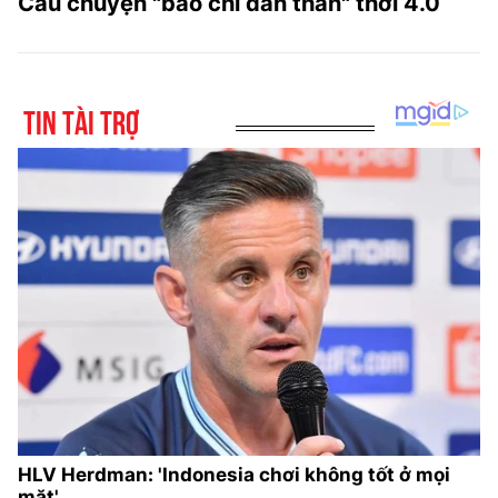
Câu chuyện "báo chí dấn thân" thời 4.0