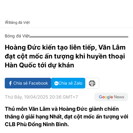
VĂN HÓA SỐNG KHỎE
ĐỌC - XEM
BÓNG ĐÁ
KẾT QUẢ
CÁC CÚP CHÂU ÂU
GOLF
GIẢI TRÍ
NHỊP ĐẬP SỨC KHỎE
DIỄN ĐÀN
VĂN HÓA
BẢNG XẾP HẠNG
Bóng đá Việt
DU LỊCH
PHIM
X-QUANG TIN ĐỒN
CÔNG NGHIỆP VĂN HÓA
GIẢI TRÍ
Bóng đá Việt
THẾ GIỚI SAO
TIN TỨC
ÂM NHẠC
VIẾT LẠI ƯỚC MƠ
Hoàng Đức kiến tạo liên tiếp, Văn Lâm
HIGHTECH
đạt cột mốc ấn tượng khi huyền thoại
ĐIỂM ĐẾN
KBIZ
Hàn Quốc tới dự khán
TIÊU ĐIỂM - SPOTLIGHT
ẢNH
BẠN CẦN BIẾT
Chia sẻ Facebook
Chia sẻ Zalo
ẨM THỰC
INFOGRAPHIC
Thứ Bảy, 19/04/2025 20:36 GMT+7
TƯ VẤN
E-MAGAZINE
Thủ môn Văn Lâm và Hoàng Đức giành chiến
ẢNH
thắng ở giải hạng Nhất, đạt cột mốc ấn tượng với
CLB Phù Đổng Ninh Bình.
BÁO GIẤY