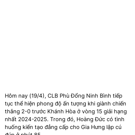
TRA CỨU PHƯỜNG XÃ
CỐNG HIẾN
BÙI XUÂN PHÁI
TIỆN ÍCH
LIÊN HỆ QUẢNG CÁO
Hotline: 0981.119.189
Điện thoại: 024.38254756
Hôm nay (19/4), CLB Phù Đổng Ninh Bình tiếp
tục thể hiện phong độ ấn tượng khi giành chiến
MẠNG XÃ HỘI
thắng 2-0 trước Khánh Hòa ở vòng 15 giải hạng
nhất 2024-2025. Trong đó, Hoàng Đức có tình
huống kiến tạo đẳng cấp cho Gia Hưng lập cú
đúp ở phút 85.