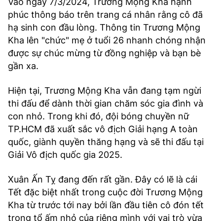
Vào ngày 7/3/2024, Trương Mộng Kha hạnh
phúc thông báo trên trang cá nhân rằng cô đã
hạ sinh con đầu lòng. Thông tin Trương Mộng
Kha lên "chức" mẹ ở tuổi 26 nhanh chóng nhận
được sự chúc mừng từ đồng nghiệp và bạn bè
gần xa.
Hiện tại, Trương Mộng Kha vẫn đang tạm ngừi
thi đấu để dành thời gian chăm sóc gia đình và
con nhỏ. Trong khi đó, đội bóng chuyền nữ
TP.HCM đã xuất sắc vô địch Giải hạng A toàn
quốc, giành quyền thăng hạng và sẽ thi đấu tại
Giải Vô địch quốc gia 2025.
Xuân Ấn Tỵ đang đến rất gần. Đây có lẽ là cái
Tết đặc biệt nhất trong cuộc đời Trương Mộng
Kha từ trước tới nay bởi lần đầu tiên cô đón tết
trong tổ ấm nhỏ của riêng mình với vai trò vừa