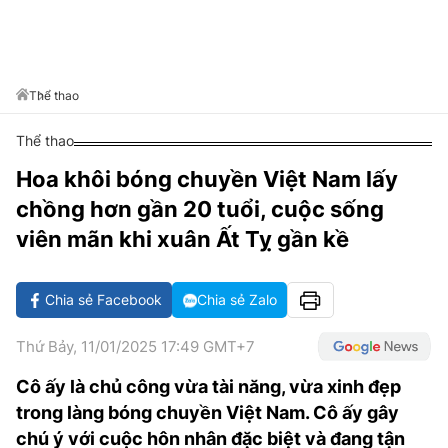
VĂN HÓA SỐNG KHỎE
ĐỌC - XEM
BÓNG ĐÁ
KẾT QUẢ
CÁC CÚP CHÂU ÂU
GOLF
GIẢI TRÍ
NHỊP ĐẬP SỨC KHỎE
DIỄN ĐÀN
VĂN HÓA
BẢNG XẾP HẠNG
DU LỊCH
PHIM
X-QUANG TIN ĐỒN
CÔNG NGHIỆP VĂN HÓA
Thể thao
GIẢI TRÍ
THẾ GIỚI SAO
TIN TỨC
Thể thao
ÂM NHẠC
VIẾT LẠI ƯỚC MƠ
Hoa khôi bóng chuyền Việt Nam lấy
HIGHTECH
ĐIỂM ĐẾN
KBIZ
chồng hơn gần 20 tuổi, cuộc sống
TIÊU ĐIỂM - SPOTLIGHT
ẢNH
viên mãn khi xuân Ất Tỵ gần kề
BẠN CẦN BIẾT
ẨM THỰC
Chia sẻ Facebook
Chia sẻ Zalo
INFOGRAPHIC
TƯ VẤN
E-MAGAZINE
Thứ Bảy, 11/01/2025 17:49 GMT+7
ẢNH
Cô ấy là chủ công vừa tài năng, vừa xinh đẹp
trong làng bóng chuyền Việt Nam. Cô ấy gây
BÁO GIẤY
chú ý với cuộc hôn nhân đặc biệt và đang tận