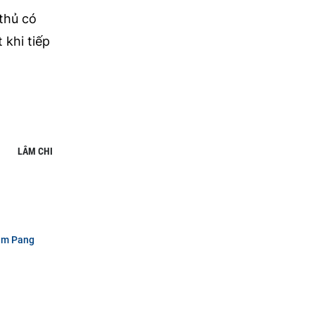
 thủ có
 khi tiếp
LÂM CHI
dam Pang