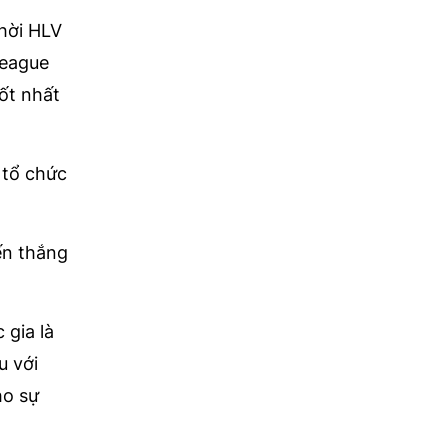
thời HLV
League
ốt nhất
 tổ chức
ến thắng
 gia là
u với
ho sự