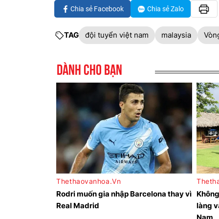
Chia sẻ Facebook
Chia sẻ Zalo
TAG
đội tuyển việt nam
malaysia
Vòng