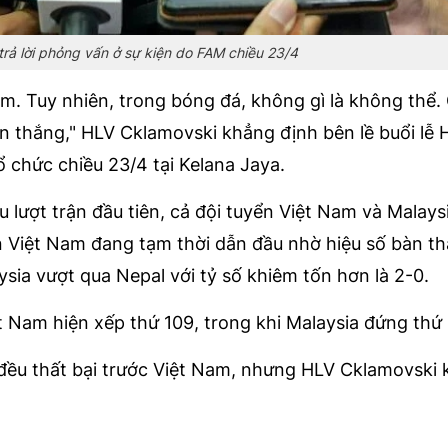
rả lời phỏng vấn ở sự kiện do FAM chiều 23/4
m. Tuy nhiên, trong bóng đá, không gì là không thể
ến thắng," HLV Cklamovski khẳng định bên lề buổi lễ 
 chức chiều 23/4 tại Kelana Jaya.
u lượt trận đầu tiên, cả đội tuyển Việt Nam và Malays
n Việt Nam đang tạm thời dẫn đầu nhờ hiệu số bàn th
ysia vượt qua Nepal với tỷ số khiêm tốn hơn là 2-0.
t Nam hiện xếp thứ 109, trong khi Malaysia đứng thứ 
 đều thất bại trước Việt Nam, nhưng HLV Cklamovski