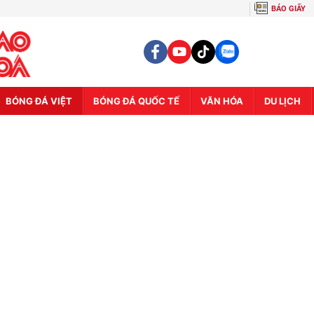
BÁO GIẤY
BÓNG ĐÁ VIỆT
BÓNG ĐÁ QUỐC TẾ
VĂN HÓA
DU LỊCH