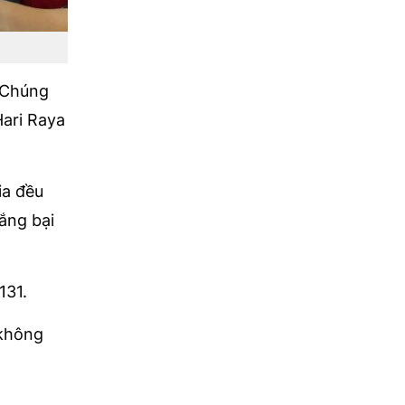
. Chúng
Hari Raya
ia đều
ắng bại
131.
 không