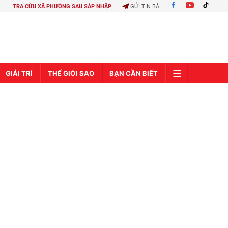
TRA CỨU XÃ PHƯỜNG SAU SÁP NHẬP
GỬI TIN BÀI
GIẢI TRÍ
THẾ GIỚI SAO
BẠN CẦN BIẾT