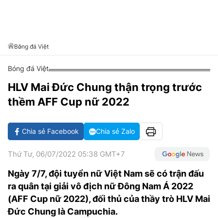
VĂN HÓA SỐNG KHỎE
ĐỌC - XEM
BÓNG ĐÁ
KẾT QUẢ
CÁC CÚP CHÂU ÂU
GOLF
GIẢI TRÍ
NHỊP ĐẬP SỨC KHỎE
DIỄN ĐÀN
VĂN HÓA
BẢNG XẾP HẠNG
DU LỊCH
PHIM
X-QUANG TIN ĐỒN
CÔNG NGHIỆP VĂN HÓA
Bóng đá Việt
GIẢI TRÍ
THẾ GIỚI SAO
TIN TỨC
Bóng đá Việt
ÂM NHẠC
VIẾT LẠI ƯỚC MƠ
HLV Mai Đức Chung thận trọng trước
HIGHTECH
ĐIỂM ĐẾN
KBIZ
thềm AFF Cup nữ 2022
TIÊU ĐIỂM - SPOTLIGHT
ẢNH
BẠN CẦN BIẾT
Chia sẻ Facebook
Chia sẻ Zalo
ẨM THỰC
INFOGRAPHIC
Thứ Tư, 06/07/2022 05:38 GMT+7
TƯ VẤN
E-MAGAZINE
Ngày 7/7, đội tuyển nữ Việt Nam sẽ có trận đấu
ra quân tại giải vô địch nữ Đông Nam Á 2022
ẢNH
(AFF Cup nữ 2022), đối thủ của thầy trò HLV Mai
BÁO GIẤY
Đức Chung là Campuchia.