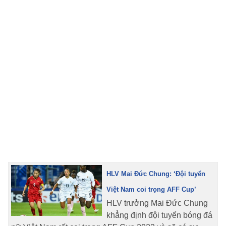
TRA CỨU PHƯỜNG XÃ
CỐNG HIẾN
BÙI XUÂN PHÁI
TIỆN ÍCH
LIÊN HỆ QUẢNG CÁO
Hotline: 0981.119.189
Điện thoại: 024.38254756
HLV Mai Đức Chung: ‘Đội tuyển
MẠNG XÃ HỘI
Việt Nam coi trọng AFF Cup’
HLV trưởng Mai Đức Chung
khẳng định đội tuyển bóng đá