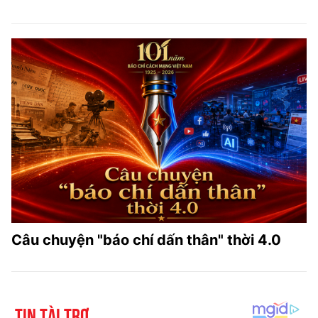
Câu chuyện "báo chí dấn thân" thời 4.0