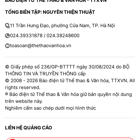
BÁO ĐIỆN TỬ THỂ THAO & VĂN HÓA - TTXVN
TỔNG BIÊN TẬP: NGUYỄN THIỆN THUẬT
11 Trần Hưng Đạo, phường Cửa Nam, TP. Hà Nội
024.39331878 / 024.38248600
toasoan@thethaovanhoa.vn
© Giấy phép số 236/GP-BTTTT ngày 30/08/2024 do BỘ
THÔNG TIN VÀ TRUYỀN THÔNG cấp
© 2008 - 2026 Báo điện tử Thể thao & Văn hóa, TTXVN. All
rights reserved.
® Báo điện tử Thể thao & Văn hóa giữ bản quyền nội dung
trên website này.
Nghiêm cấm sao chép dưới mọi hình thức
LIÊN HỆ QUẢNG CÁO