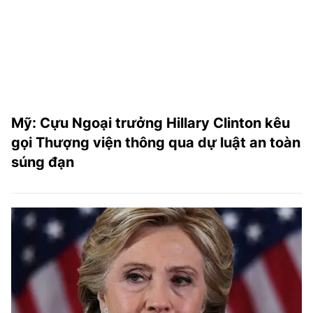
TRA CỨU PHƯỜNG XÃ
CỐNG HIẾN
BÙI XUÂN PHÁI
TIỆN ÍCH
Mỹ: Cựu Ngoại trưởng Hillary Clinton kêu
LIÊN HỆ QUẢNG CÁO
gọi Thượng viện thông qua dự luật an toàn
súng đạn
Hotline: 0981.119.189
Điện thoại: 024.38254756
MẠNG XÃ HỘI