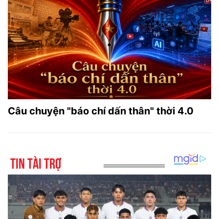
Câu chuyện "báo chí dấn thân" thời 4.0