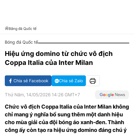
VĂN HÓA SỐNG KHỎE
ĐỌC - XEM
BÓNG ĐÁ
KẾT QUẢ
CÁC CÚP CHÂU ÂU
GOLF
GIẢI TRÍ
NHỊP ĐẬP SỨC KHỎE
DIỄN ĐÀN
VĂN HÓA
BẢNG XẾP HẠNG
DU LỊCH
PHIM
X-QUANG TIN ĐỒN
CÔNG NGHIỆP VĂN HÓA
Bóng đá Quốc tế
GIẢI TRÍ
THẾ GIỚI SAO
TIN TỨC
Bóng đá Quốc tế
ÂM NHẠC
VIẾT LẠI ƯỚC MƠ
Hiệu ứng domino từ chức vô địch
HIGHTECH
ĐIỂM ĐẾN
KBIZ
Coppa Italia của Inter Milan
TIÊU ĐIỂM - SPOTLIGHT
ẢNH
BẠN CẦN BIẾT
Chia sẻ Facebook
Chia sẻ Zalo
ẨM THỰC
INFOGRAPHIC
Thứ Năm, 14/05/2026 14:26 GMT+7
TƯ VẤN
E-MAGAZINE
Chức vô địch Coppa Italia của Inter Milan không
chỉ mang ý nghĩa bổ sung thêm một danh hiệu
ẢNH
cho mùa giải của đội bóng áo xanh-đen. Thành
BÁO GIẤY
công ấy còn tạo ra hiệu ứng domino đáng chú ý