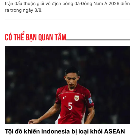
trận đấu thuộc giải vô địch bóng đá Đông Nam Á 2026 diễn
ra trong ngày 8/8.
Có thể bạn quan tâm
Tội đồ khiến Indonesia bị loại khỏi ASEAN