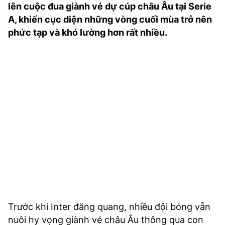
lên cuộc đua giành vé dự cúp châu Âu tại Serie
TRA CỨU PHƯỜNG XÃ
A, khiến cục diện những vòng cuối mùa trở nên
CỐNG HIẾN
phức tạp và khó lường hơn rất nhiều.
BÙI XUÂN PHÁI
TIỆN ÍCH
LIÊN HỆ QUẢNG CÁO
Hotline: 0981.119.189
Điện thoại: 024.38254756
MẠNG XÃ HỘI
Trước khi Inter đăng quang, nhiều đội bóng vẫn
nuôi hy vọng giành vé châu Âu thông qua con