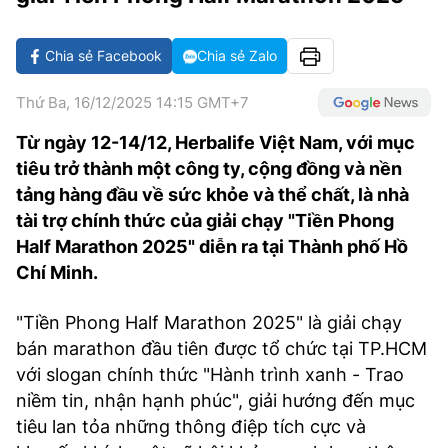
VĂN HÓA SỐNG KHỎE
ĐỌC - XEM
BÓNG ĐÁ
KẾT QUẢ
CÁC CÚP CHÂU ÂU
GOLF
GIẢI TRÍ
NHỊP ĐẬP SỨC KHỎE
DIỄN ĐÀN
VĂN HÓA
BẢNG XẾP HẠNG
Chia sẻ Facebook
Chia sẻ Zalo
DU LỊCH
PHIM
X-QUANG TIN ĐỒN
CÔNG NGHIỆP VĂN HÓA
GIẢI TRÍ
Thứ Ba, 16/12/2025 14:15 GMT+7
THẾ GIỚI SAO
TIN TỨC
Từ ngày 12-14/12, Herbalife Việt Nam, với mục
ÂM NHẠC
VIẾT LẠI ƯỚC MƠ
tiêu trở thành một công ty, cộng đồng và nền
HIGHTECH
ĐIỂM ĐẾN
KBIZ
tảng hàng đầu về sức khỏe và thể chất, là nhà
TIÊU ĐIỂM - SPOTLIGHT
tài trợ chính thức của giải chạy "Tiền Phong
ẢNH
Half Marathon 2025" diễn ra tại Thành phố Hồ
BẠN CẦN BIẾT
Chí Minh.
ẨM THỰC
INFOGRAPHIC
"Tiền Phong Half Marathon 2025" là giải chạy
TƯ VẤN
E-MAGAZINE
bán marathon đầu tiên được tổ chức tại TP.HCM
với slogan chính thức "Hành trình xanh - Trao
ẢNH
niềm tin, nhận hạnh phúc", giải hướng đến mục
BÁO GIẤY
tiêu lan tỏa những thông điệp tích cực và