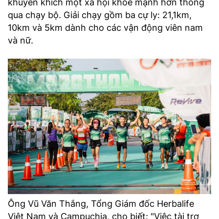
khuyến khích một xã hội khỏe mạnh hơn thông
TRA CỨU PHƯỜNG XÃ
qua chạy bộ. Giải chạy gồm ba cự ly: 21,1km,
10km và 5km dành cho các vận động viên nam
CỐNG HIẾN
và nữ.
BÙI XUÂN PHÁI
TIỆN ÍCH
LIÊN HỆ QUẢNG CÁO
Hotline: 0981.119.189
Điện thoại: 024.38254756
MẠNG XÃ HỘI
Ông Vũ Văn Thắng, Tổng Giám đốc Herbalife
Việt Nam và Campuchia, cho biết: "Việc tài trợ