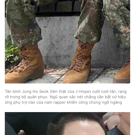
Tân binh Jung Ho Seok (tên thật của J-Hope) cười tươi tắn, rạng
rỡ trong bộ quân phục. Ngũ quan sắc nét chẳng cần bất cứ hiệu
ứng phụ trợ nào của nam rapper khiến công chúng ngỡ ngàng