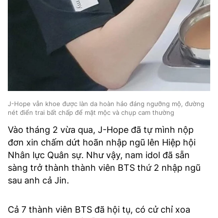
J-Hope vẫn khoe được làn da hoàn hảo đáng ngưỡng mộ, đường
nét điển trai bất chấp để mặt mộc và chụp cam thường
Vào tháng 2 vừa qua, J-Hope đã tự mình nộp
đơn xin chấm dứt hoãn nhập ngũ lên Hiệp hội
Nhân lực Quân sự. Như vậy, nam idol đã sẵn
sàng trở thành thành viên BTS thứ 2 nhập ngũ
sau anh cả Jin.
Cả 7 thành viên BTS đã hội tụ, có cử chỉ xoa