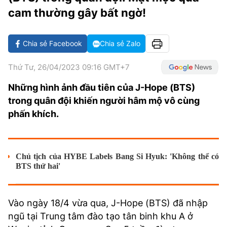
VĂN HÓA SỐNG KHỎE
ĐỌC - XEM
BÓNG ĐÁ
KẾT QUẢ
CÁC CÚP CHÂU ÂU
GOLF
cam thường gây bất ngờ!
GIẢI TRÍ
NHỊP ĐẬP SỨC KHỎE
DIỄN ĐÀN
VĂN HÓA
BẢNG XẾP HẠNG
Chia sẻ Facebook
Chia sẻ Zalo
DU LỊCH
PHIM
X-QUANG TIN ĐỒN
CÔNG NGHIỆP VĂN HÓA
GIẢI TRÍ
Thứ Tư, 26/04/2023 09:16 GMT+7
THẾ GIỚI SAO
TIN TỨC
ÂM NHẠC
VIẾT LẠI ƯỚC MƠ
Những hình ảnh đầu tiên của J-Hope (BTS)
HIGHTECH
ĐIỂM ĐẾN
KBIZ
trong quân đội khiến người hâm mộ vô cùng
TIÊU ĐIỂM - SPOTLIGHT
phấn khích.
ẢNH
BẠN CẦN BIẾT
ẨM THỰC
INFOGRAPHIC
Chủ tịch của HYBE Labels Bang Si Hyuk: 'Không thể có
BTS thứ hai'
TƯ VẤN
E-MAGAZINE
ẢNH
Vào ngày 18/4 vừa qua, J-Hope (BTS) đã nhập
BÁO GIẤY
ngũ tại Trung tâm đào tạo tân binh khu A ở