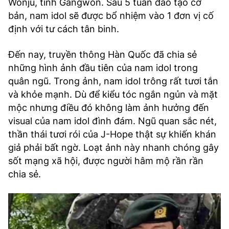
Wonju, tỉnh Gangwon. Sau 5 tuần đào tạo cơ
TRA CỨU PHƯỜNG XÃ
bản, nam idol sẽ được bổ nhiệm vào 1 đơn vị cố
định với tư cách tân binh.
CỐNG HIẾN
BÙI XUÂN PHÁI
Đến nay, truyền thông Hàn Quốc đã chia sẻ
những hình ảnh đầu tiên của nam idol trong
TIỆN ÍCH
quân ngũ. Trong ảnh, nam idol trông rất tươi tắn
và khỏe mạnh. Dù để kiểu tóc ngắn ngủn và mặt
LIÊN HỆ QUẢNG CÁO
mộc nhưng điều đó không làm ảnh hưởng đến
visual của nam idol đình đám. Ngũ quan sắc nét,
Hotline: 0981.119.189
thần thái tươi rói của J-Hope thật sự khiến khán
giả phải bất ngờ. Loạt ảnh này nhanh chóng gây
Điện thoại: 024.38254756
sốt mạng xã hội, được người hâm mộ rần rần
chia sẻ.
MẠNG XÃ HỘI