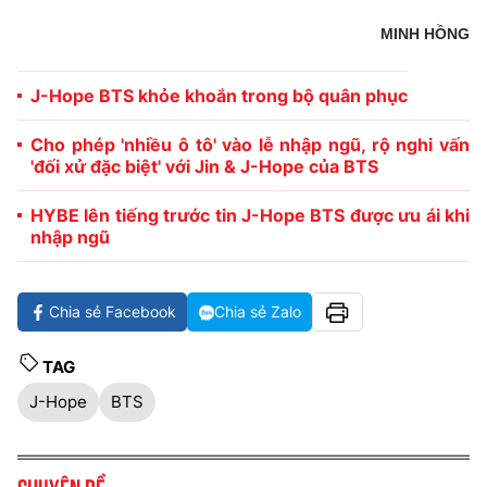
MINH HỒNG
J-Hope BTS khỏe khoắn trong bộ quân phục
Cho phép 'nhiều ô tô' vào lễ nhập ngũ, rộ nghi vấn
'đối xử đặc biệt' với Jin & J-Hope của BTS
HYBE lên tiếng trước tin J-Hope BTS được ưu ái khi
nhập ngũ
Chia sẻ Facebook
Chia sẻ Zalo
TAG
J-Hope
BTS
Chuyên đề