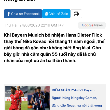
VĂN HÓA SỐNG KHỎE
ĐỌC - XEM
BÓNG ĐÁ
KẾT QUẢ
CÁC CÚP CHÂU ÂU
GOLF
GIẢI TRÍ
NHỊP ĐẬP SỨC KHỎE
DIỄN ĐÀN
VĂN HÓA
BẢNG XẾP HẠNG
Chia sẻ Facebook
Chia sẻ Zalo
DU LỊCH
PHIM
X-QUANG TIN ĐỒN
CÔNG NGHIỆP VĂN HÓA
GIẢI TRÍ
Thứ Hai, 24/08/2020 22:19 GMT+7
THẾ GIỚI SAO
TIN TỨC
Khi Bayern Munich bổ nhiệm Hans Dieter Flick
ÂM NHẠC
VIẾT LẠI ƯỚC MƠ
thay thế Niko Kovac hồi tháng 11 năm ngoái, thế
HIGHTECH
ĐIỂM ĐẾN
KBIZ
giới bóng đá gần như không biết ông là ai. Còn
TIÊU ĐIỂM - SPOTLIGHT
bây giờ, nhà cầm quân 55 tuổi này đã là chủ
ẢNH
nhân của một cú ăn ba thần thánh.
BẠN CẦN BIẾT
ẨM THỰC
INFOGRAPHIC
TƯ VẤN
E-MAGAZINE
ĐIỂM NHẤN PSG 0-1 Bayern:
ẢNH
Người hùng Kingsley Coman,
BÁO GIẤY
đẳng cấp Neuer, và nỗi thất vọng