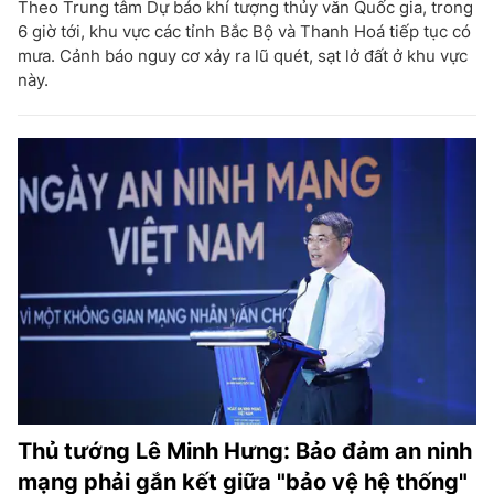
Theo Trung tâm Dự báo khí tượng thủy văn Quốc gia, trong
6 giờ tới, khu vực các tỉnh Bắc Bộ và Thanh Hoá tiếp tục có
mưa. Cảnh báo nguy cơ xảy ra lũ quét, sạt lở đất ở khu vực
này.
Thủ tướng Lê Minh Hưng: Bảo đảm an ninh
mạng phải gắn kết giữa "bảo vệ hệ thống"