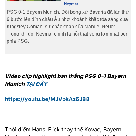
Neymar
TRA CỨU PHƯỜNG XÃ
PSG 0-1 Bayern Munich. Đội bóng xứ Bavaria đã lần thứ
CỐNG HIẾN
6 bước lên đỉnh châu Âu nhờ khoảnh khắc tỏa sáng của
Kingsley Coman, sự chắc chắn của Manuel Neuer.
BÙI XUÂN PHÁI
Trong khi đó, Neymar chính là nỗi thất vọng lớn nhất bên
phía PSG.
TIỆN ÍCH
LIÊN HỆ QUẢNG CÁO
Hotline: 0981.119.189
Video clip highlight bàn thắng PSG 0-1 Bayern
Munich
TẠI ĐÂY
Điện thoại: 024.38254756
https://youtu.be/MJVbkAz6J88
MẠNG XÃ HỘI
Thời điểm Hansi Flick thay thế Kovac, Bayern