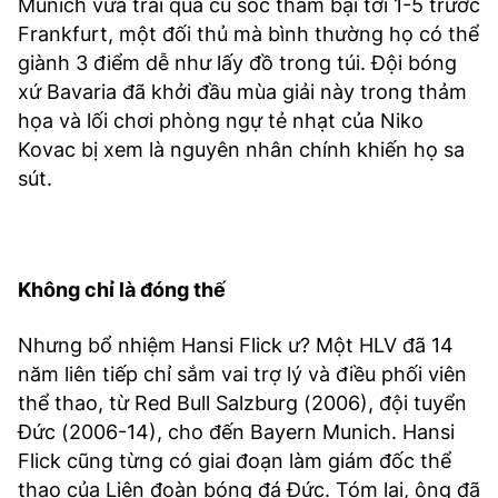
Munich vừa trải qua cú sốc thảm bại tới 1-5 trước
Frankfurt, một đối thủ mà bình thường họ có thể
giành 3 điểm dễ như lấy đồ trong túi. Đội bóng
xứ Bavaria đã khởi đầu mùa giải này trong thảm
họa và lối chơi phòng ngự tẻ nhạt của Niko
Kovac bị xem là nguyên nhân chính khiến họ sa
sút.
Không chỉ là đóng thế
Nhưng bổ nhiệm Hansi Flick ư? Một HLV đã 14
năm liên tiếp chỉ sắm vai trợ lý và điều phối viên
thể thao, từ Red Bull Salzburg (2006), đội tuyển
Đức (2006-14), cho đến Bayern Munich. Hansi
Flick cũng từng có giai đoạn làm giám đốc thể
thao của Liên đoàn bóng đá Đức. Tóm lại, ông đã