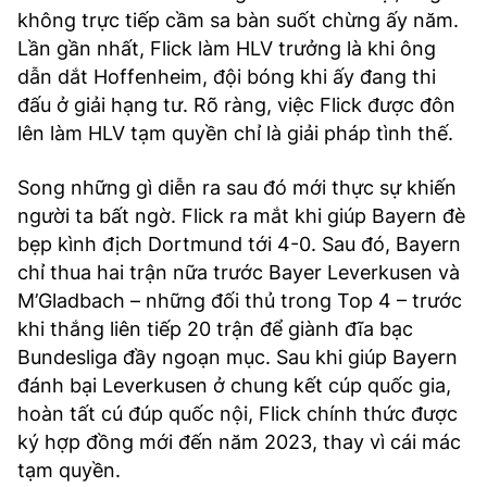
không trực tiếp cầm sa bàn suốt chừng ấy năm.
Lần gần nhất, Flick làm HLV trưởng là khi ông
dẫn dắt Hoffenheim, đội bóng khi ấy đang thi
đấu ở giải hạng tư. Rõ ràng, việc Flick được đôn
lên làm HLV tạm quyền chỉ là giải pháp tình thế.
Song những gì diễn ra sau đó mới thực sự khiến
người ta bất ngờ. Flick ra mắt khi giúp Bayern đè
bẹp kình địch Dortmund tới 4-0. Sau đó, Bayern
chỉ thua hai trận nữa trước Bayer Leverkusen và
M’Gladbach – những đối thủ trong Top 4 – trước
khi thắng liên tiếp 20 trận để giành đĩa bạc
Bundesliga đầy ngoạn mục. Sau khi giúp Bayern
đánh bại Leverkusen ở chung kết cúp quốc gia,
hoàn tất cú đúp quốc nội, Flick chính thức được
ký hợp đồng mới đến năm 2023, thay vì cái mác
tạm quyền.