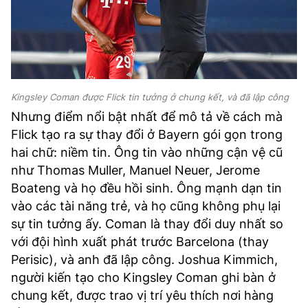
Kingsley Coman được Flick tin tưởng ở chung kết, và đã lập công
Nhưng điểm nổi bật nhất để mô tả về cách mà
Flick tạo ra sự thay đổi ở Bayern gói gọn trong
hai chữ: niềm tin. Ông tin vào những cận vệ cũ
như Thomas Muller, Manuel Neuer, Jerome
Boateng và họ đều hồi sinh. Ông mạnh dạn tin
vào các tài năng trẻ, và họ cũng không phụ lại
sự tin tưởng ấy. Coman là thay đổi duy nhất so
với đội hình xuất phát trước Barcelona (thay
Perisic), và anh đã lập công. Joshua Kimmich,
người kiến tạo cho Kingsley Coman ghi bàn ở
chung kết, được trao vị trí yêu thích nơi hàng