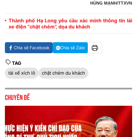
HÙNG MẠNH/TTXVN
Thành phố Hạ Long yêu cầu xác minh thông tin lái
xe điện “chặt chém”, dọa du khách
Chia sẻ Facebook
Chia sẻ Zalo
TAG
tài xế xích lô
chặt chém du khách
Chuyên đề