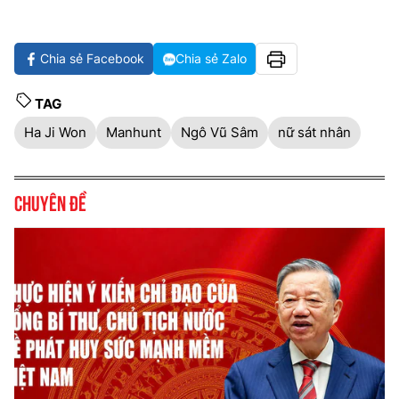
Chia sẻ Facebook
Chia sẻ Zalo
TAG
Ha Ji Won
Manhunt
Ngô Vũ Sâm
nữ sát nhân
Chuyên đề