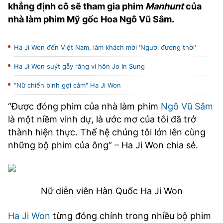
khẳng định cô sẽ tham gia phim
Manhunt
của
TRA CỨU PHƯỜNG XÃ
nhà làm phim Mỹ gốc Hoa Ngô Vũ Sâm.
CỐNG HIẾN
Ha Ji Won đến Việt Nam, làm khách mời 'Người đương thời'
BÙI XUÂN PHÁI
Ha Ji Won suýt gẫy răng vì hôn Jo In Sung
TIỆN ÍCH
"Nữ chiến binh gợi cảm" Ha Ji Won
LIÊN HỆ QUẢNG CÁO
“Được đóng phim của nhà làm phim
Ngô Vũ Sâm
là một niềm vinh dự, là ước mơ của tôi đã trở
Hotline: 0981.119.189
thành hiện thực. Thế hệ chúng tôi lớn lên cùng
Điện thoại: 024.38254756
những bộ phim của ông” – Ha Ji Won chia sẻ.
MẠNG XÃ HỘI
Nữ diễn viên Hàn Quốc Ha Ji Won
Ha Ji Won
từng đóng chính trong nhiều bộ phim