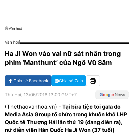
VĂN HÓA SỐNG KHỎE
ĐỌC - XEM
BÓNG ĐÁ
KẾT QUẢ
CÁC CÚP CHÂU ÂU
GOLF
GIẢI TRÍ
NHỊP ĐẬP SỨC KHỎE
DIỄN ĐÀN
VĂN HÓA
BẢNG XẾP HẠNG
DU LỊCH
PHIM
X-QUANG TIN ĐỒN
CÔNG NGHIỆP VĂN HÓA
Văn hoá
GIẢI TRÍ
THẾ GIỚI SAO
TIN TỨC
Văn hoá
ÂM NHẠC
VIẾT LẠI ƯỚC MƠ
Ha Ji Won vào vai nữ sát nhân trong
HIGHTECH
ĐIỂM ĐẾN
KBIZ
phim ‘Manthunt’ của Ngô Vũ Sâm
TIÊU ĐIỂM - SPOTLIGHT
ẢNH
BẠN CẦN BIẾT
Chia sẻ Facebook
Chia sẻ Zalo
ẨM THỰC
INFOGRAPHIC
Thứ Hai, 13/06/2016 13:00 GMT+7
TƯ VẤN
E-MAGAZINE
(Thethaovanhoa.vn) -
Tại bữa tiệc tối gala do
Media Asia Group tổ chức trong khuôn khổ LHP
ẢNH
Quốc tế Thượng Hải lần thứ 19 (đang diễn ra),
BÁO GIẤY
nữ diễn viên Hàn Quốc Ha Ji Won (37 tuổi)