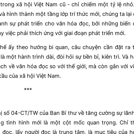
c trong xã hội Việt Nam cũ - chỉ chiếm một tỷ lệ nhỏ
 hình thành một tầng lớp trí thức mới, chúng ta lại
nh sự phát triển cho văn hóa đọc, bởi những biến 
y việc phải thích ứng với giai đoạn phát triển mới.
hế ấy theo hướng bi quan, câu chuyện cần đặt ra 
à một hành trình dài, đòi hỏi sự bền bỉ, kiên trì. Và 
 về văn hóa đọc so với thế giới, mà còn gắn với vi
 cầu của xã hội Việt Nam.
***
hị số 04-CT/TW của Ban Bí thư về tăng cường sự lãn
g tình hình mới là một cột mốc quan trọng. Chỉ t
a đọc, lấy người đọc là trung tâm, là mục tiêu của 