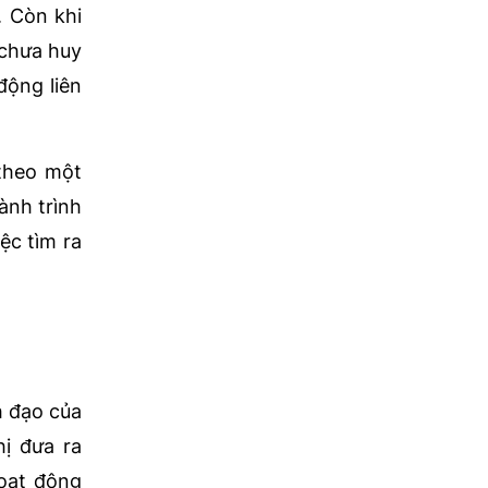
. Còn khi
 chưa huy
động liên
theo một
hành trình
ệc tìm ra
h đạo của
hị đưa ra
hoạt động