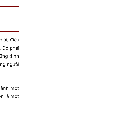
iới, điều
. Đó phải
hững định
ừng người
thành một
ôn là một