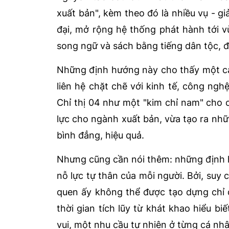
xuất bản", kèm theo đó là nhiều vụ - g
đại, mở rộng hệ thống phát hành tới v
song ngữ và sách bằng tiếng dân tộc, 
Những định hướng này cho thấy một cá
liên hệ chặt chẽ với kinh tế, công ngh
Chỉ thị 04 như một "kim chỉ nam" cho c
lực cho ngành xuất bản, vừa tạo ra nhữn
bình đẳng, hiệu quả.
Nhưng cũng cần nói thêm: những định hư
nỗ lực tự thân của mỗi người. Bởi, suy 
quen ấy không thể được tạo dựng chỉ 
thời gian tích lũy từ khát khao hiểu b
vui, một nhu cầu tự nhiên ở từng cá nhâ