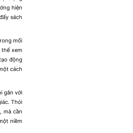
ướng hiện
 đẩy sách
trong mối
ó thể xem
 tạo động
 một cách
i gắn với
iác. Thói
n, mà cần
 một niềm