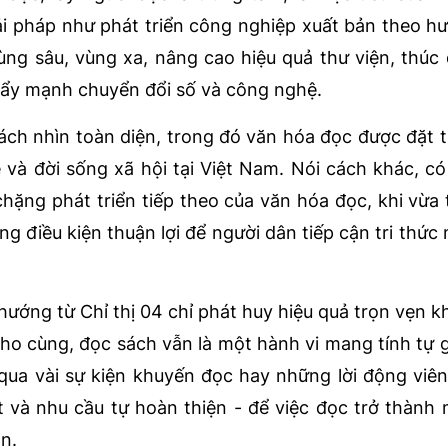
iải pháp như phát triển công nghiệp xuất bản theo h
ùng sâu, vùng xa, nâng cao hiệu quả thư viện, thúc
đẩy mạnh chuyển đổi số và công nghệ.
ch nhìn toàn diện, trong đó văn hóa đọc được đặt 
ệ và đời sống xã hội tại Việt Nam. Nói cách khác, c
hặng phát triển tiếp theo của văn hóa đọc, khi vừa
g điều kiện thuận lợi để người dân tiếp cận tri thức
ớng từ Chỉ thị 04 chỉ phát huy hiệu quả trọn vẹn kh
cho cùng, đọc sách vẫn là một hành vi mang tính tự g
qua vài sự kiện khuyến đọc hay những lời động viê
iết và nhu cầu tự hoàn thiện - để việc đọc trở thành
n.