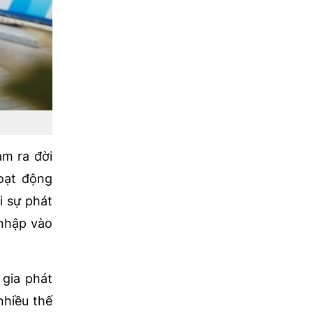
am ra đời
oạt động
i sự phát
 nhập vào
 gia phát
nhiều thế