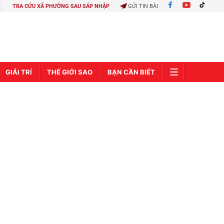
TRA CỨU XÃ PHƯỜNG SAU SÁP NHẬP
GỬI TIN BÀI
GIẢI TRÍ
THẾ GIỚI SAO
BẠN CẦN BIẾT