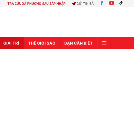
TRA CỨU XÃ PHƯỜNG SAU SÁP NHẬP
GỬI TIN BÀI
GIẢI TRÍ
THẾ GIỚI SAO
BẠN CẦN BIẾT