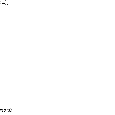
0%),
uno
từ