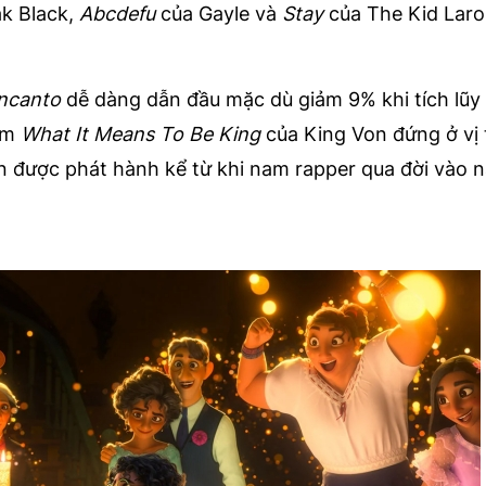
k Black,
Abcdefu
của Gayle và
Stay
của The Kid Laroi
ncanto
dễ dàng dẫn đầu mặc dù giảm 9% khi tích lũy
bum
What It Means To Be King
của King Von đứng ở vị 
iên được phát hành kể từ khi nam rapper qua đời vào 