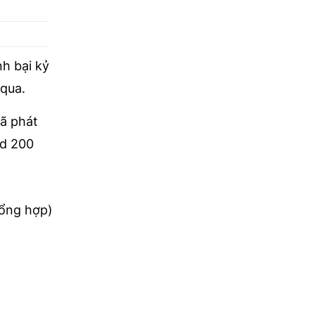
nh bại kỷ
 qua.
đã phát
rd 200
ổng hợp)