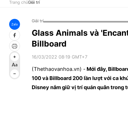
Trang chủ
Giải trí
Giải trí
Zalo
Glass Animals và 'Encan
Billboard
16/03/2022 08:19 GMT+7
(Thethaovanhoa.vn) -
Mới đây, Billboa
100 và Billboard 200 lần lượt với ca kh
Disney nắm giữ vị trí quán quân trong 