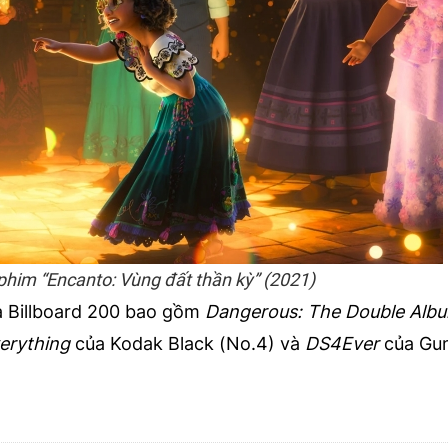
phim “Encanto: Vùng đất thần kỳ” (2021)
a Billboard 200 bao gồm
Dangerous: The Double Alb
erything
của Kodak Black (No.4) và
DS4Ever
của Gu