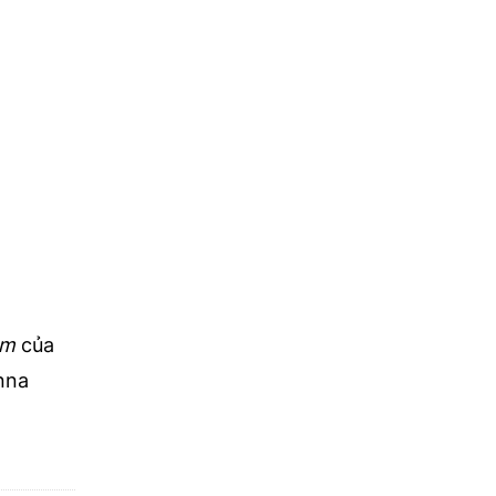
um
của
nna