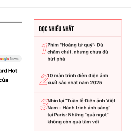
ĐỌC NHIỀU NHẤT
Phim "Hoàng tử quỷ": Dù
chăm chút, nhưng chưa đủ
bứt phá
ard Hot
10 màn trình diễn điện ảnh
của
xuất sắc nhất năm 2025
Nhìn lại "Tuần lễ Điện ảnh Việt
Nam - Hành trình ánh sáng"
tại Paris: Những "quả ngọt"
không còn quá tầm với