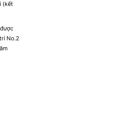
 (kết
 được
trí No.2
năm