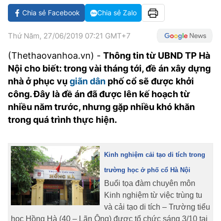
VĂN HÓA SỐNG KHỎE
ĐỌC - XEM
BÓNG ĐÁ
KẾT QUẢ
CÁC CÚP CHÂU ÂU
GOLF
Chia sẻ Facebook
Chia sẻ Zalo
GIẢI TRÍ
NHỊP ĐẬP SỨC KHỎE
DIỄN ĐÀN
VĂN HÓA
BẢNG XẾP HẠNG
Thứ Năm, 27/06/2019 07:21 GMT+7
DU LỊCH
PHIM
X-QUANG TIN ĐỒN
CÔNG NGHIỆP VĂN HÓA
GIẢI TRÍ
(Thethaovanhoa.vn) -
Thông tin từ UBND TP Hà
THẾ GIỚI SAO
Nội cho biết: trong vài tháng tới, đề án xây dựng
TIN TỨC
ÂM NHẠC
VIẾT LẠI ƯỚC MƠ
nhà ở phục vụ
giãn dân
phố cổ sẽ được khởi
HIGHTECH
ĐIỂM ĐẾN
KBIZ
công. Đây là đề án đã được lên kế hoạch từ
nhiều năm trước, nhưng gặp nhiều khó khăn
TIÊU ĐIỂM - SPOTLIGHT
ẢNH
trong quá trình thực hiện.
BẠN CẦN BIẾT
ẨM THỰC
INFOGRAPHIC
Kinh nghiệm cải tạo di tích trong
TƯ VẤN
E-MAGAZINE
trường học ở phố cổ Hà Nội
Buổi tọa đàm chuyên môn
ẢNH
Kinh nghiệm từ việc trùng tu
và cải tạo di tích – Trường tiểu
BÁO GIẤY
học Hồng Hà (40 – Lãn Ông) được tổ chức sáng 3/10 tại