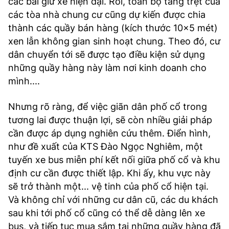
các bãi giữ xe hiện đại. Rồi, toàn bộ tầng trệt của
các tòa nhà chung cư cũng dự kiến được chia
thành các quầy bán hàng (kích thước 10x5 mét)
xen lẫn không gian sinh hoạt chung. Theo đó, cư
dân chuyển tới sẽ được tạo điều kiện sử dụng
những quầy hàng này làm nơi kinh doanh cho
mình....
Nhưng rõ ràng, để việc giãn dân phố cổ trong
tương lai được thuận lợi, sẽ còn nhiều giải pháp
cần được áp dụng nghiên cứu thêm. Điển hình,
như đề xuất của KTS Đào Ngọc Nghiêm, một
tuyến xe bus miễn phí kết nối giữa phố cổ và khu
định cư cần được thiết lập. Khi ấy, khu vực này
sẽ trở thành một... vệ tinh của phố cổ hiện tại.
Và không chỉ với những cư dân cũ, các du khách
sau khi tới phố cổ cũng có thể dễ dàng lên xe
bus, và tiếp tục mua sắm tại những quầy hàng đã