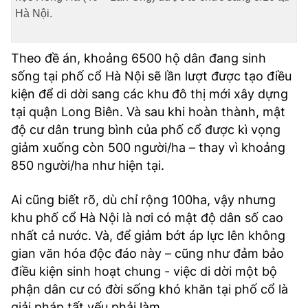
TRA CỨU PHƯỜNG XÃ
Hà Nội.
CỐNG HIẾN
Theo đề án, khoảng 6500 hộ dân đang sinh
BÙI XUÂN PHÁI
sống tại phố cổ Hà Nội sẽ lần lượt được tạo điều
kiện để di dời sang các khu đô thị mới xây dựng
TIỆN ÍCH
tại quận Long Biên. Và sau khi hoàn thành, mật
độ cư dân trung bình của phố cổ được kì vọng
LIÊN HỆ QUẢNG CÁO
giảm xuống còn 500 người/ha – thay vì khoảng
850 người/ha như hiện tại.
Hotline: 0981.119.189
Điện thoại: 024.38254756
Ai cũng biết rõ, dù chỉ rộng 100ha, vậy nhưng
khu phố cổ Hà Nội là nơi có mật độ dân số cao
nhất cả nước. Và, để giảm bớt áp lực lên không
MẠNG XÃ HỘI
gian văn hóa độc đáo này – cũng như đảm bảo
điều kiện sinh hoạt chung - việc di dời một bộ
phận dân cư có đời sống khó khăn tại phố cổ là
giải pháp tất yếu phải làm.