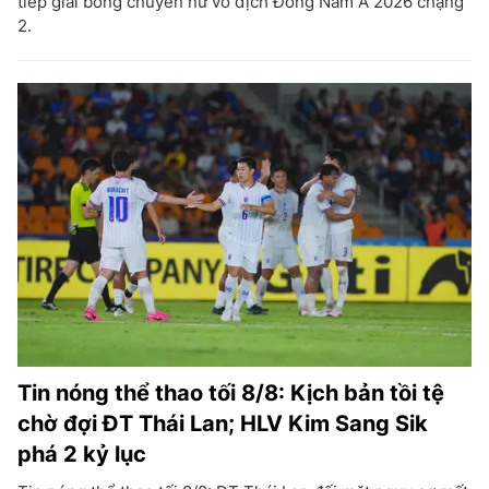
tiếp giải bóng chuyền nữ vô địch Đông Nam Á 2026 chặng
2.
Tin nóng thể thao tối 8/8: Kịch bản tồi tệ
chờ đợi ĐT Thái Lan; HLV Kim Sang Sik
phá 2 kỷ lục