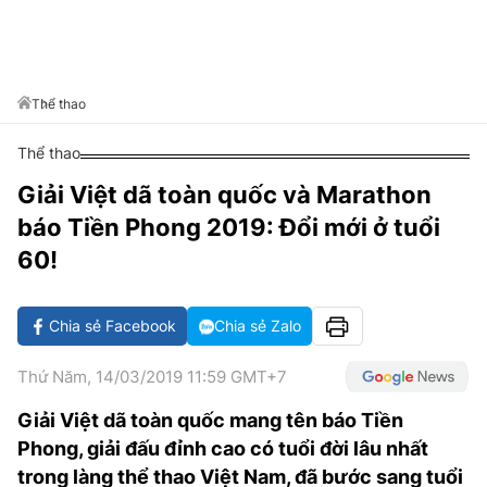
VĂN HÓA SỐNG KHỎE
ĐỌC - XEM
BÓNG ĐÁ
KẾT QUẢ
CÁC CÚP CHÂU ÂU
GOLF
GIẢI TRÍ
NHỊP ĐẬP SỨC KHỎE
DIỄN ĐÀN
VĂN HÓA
BẢNG XẾP HẠNG
DU LỊCH
PHIM
X-QUANG TIN ĐỒN
CÔNG NGHIỆP VĂN HÓA
Thể thao
GIẢI TRÍ
THẾ GIỚI SAO
TIN TỨC
Thể thao
ÂM NHẠC
VIẾT LẠI ƯỚC MƠ
Giải Việt dã toàn quốc và Marathon
HIGHTECH
ĐIỂM ĐẾN
KBIZ
báo Tiền Phong 2019: Đổi mới ở tuổi
TIÊU ĐIỂM - SPOTLIGHT
ẢNH
60!
BẠN CẦN BIẾT
ẨM THỰC
Chia sẻ Facebook
Chia sẻ Zalo
INFOGRAPHIC
TƯ VẤN
E-MAGAZINE
Thứ Năm, 14/03/2019 11:59 GMT+7
ẢNH
Giải Việt dã toàn quốc mang tên báo Tiền
Phong, giải đấu đỉnh cao có tuổi đời lâu nhất
BÁO GIẤY
trong làng thể thao Việt Nam, đã bước sang tuổi