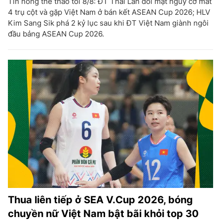
Tin nóng thể thao tối 8/8: ĐT Thái Lan đối mặt nguy cơ mất
4 trụ cột và gặp Việt Nam ở bán kết ASEAN Cup 2026; HLV
Kim Sang Sik phá 2 kỷ lục sau khi ĐT Việt Nam giành ngôi
đầu bảng ASEAN Cup 2026.
Thua liên tiếp ở SEA V.Cup 2026, bóng
chuyền nữ Việt Nam bật bãi khỏi top 30