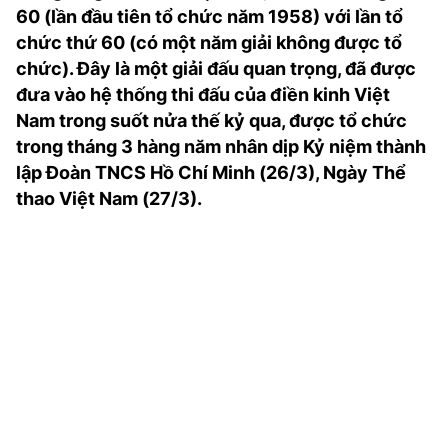
60 (lần đầu tiên tổ chức năm 1958) với lần tổ
TRA CỨU PHƯỜNG XÃ
chức thứ 60 (có một năm giải không được tổ
CỐNG HIẾN
chức). Đây là một giải đấu quan trọng, đã được
đưa vào hệ thống thi đấu của điền kinh Việt
BÙI XUÂN PHÁI
Nam trong suốt nửa thế kỷ qua, được tổ chức
TIỆN ÍCH
trong tháng 3 hàng năm nhân dịp Kỷ niệm thành
lập Đoàn TNCS Hồ Chí Minh (26/3), Ngày Thể
LIÊN HỆ QUẢNG CÁO
thao Việt Nam (27/3).
Hotline: 0981.119.189
Điện thoại: 024.38254756
MẠNG XÃ HỘI