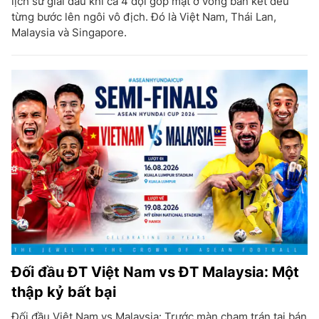
lịch sử giải đấu khi cả 4 đội góp mặt ở vòng bán kết đều
từng bước lên ngôi vô địch. Đó là Việt Nam, Thái Lan,
Malaysia và Singapore.
Đối đầu ĐT Việt Nam vs ĐT Malaysia: Một
thập kỷ bất bại
Đối đầu Việt Nam vs Malaysia: Trước màn chạm trán tại bán