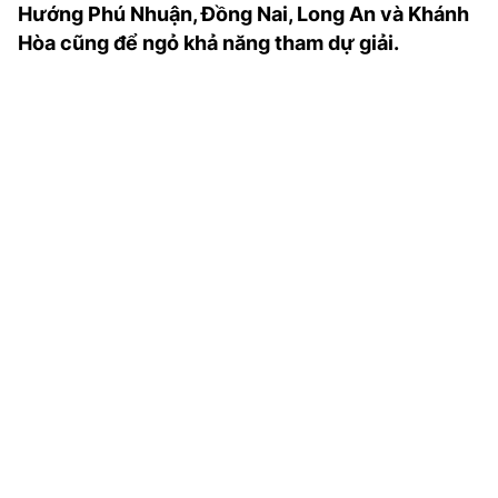
Hướng Phú Nhuận, Đồng Nai, Long An và Khánh
TRA CỨU PHƯỜNG XÃ
Hòa cũng để ngỏ khả năng tham dự giải.
CỐNG HIẾN
BÙI XUÂN PHÁI
TIỆN ÍCH
LIÊN HỆ QUẢNG CÁO
Hotline: 0981.119.189
Điện thoại: 024.38254756
MẠNG XÃ HỘI