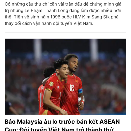
Có những cầu thủ chỉ cần vài trận đấu để chứng minh giá
trị nhưng Lê Phạm Thành Long đang làm được nhiều hơn
thế. Tiền vệ sinh năm 1996 buộc HLV Kim Sang Sik phải
thay đổi cách vận hành đội tuyển Việt Nam.
Báo Malaysia âu lo trước bán kết ASEAN
Cup: Đội tuyển Việt Nam trở thành thử