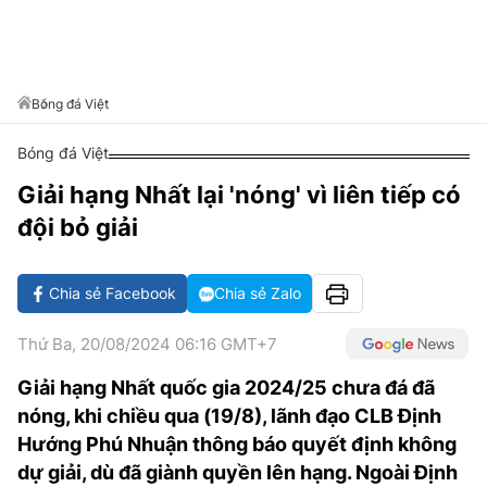
VĂN HÓA SỐNG KHỎE
ĐỌC - XEM
BÓNG ĐÁ
KẾT QUẢ
CÁC CÚP CHÂU ÂU
GOLF
GIẢI TRÍ
NHỊP ĐẬP SỨC KHỎE
DIỄN ĐÀN
VĂN HÓA
BẢNG XẾP HẠNG
DU LỊCH
PHIM
X-QUANG TIN ĐỒN
CÔNG NGHIỆP VĂN HÓA
Bóng đá Việt
GIẢI TRÍ
THẾ GIỚI SAO
TIN TỨC
Bóng đá Việt
ÂM NHẠC
VIẾT LẠI ƯỚC MƠ
Giải hạng Nhất lại 'nóng' vì liên tiếp có
HIGHTECH
ĐIỂM ĐẾN
KBIZ
đội bỏ giải
TIÊU ĐIỂM - SPOTLIGHT
ẢNH
BẠN CẦN BIẾT
Chia sẻ Facebook
Chia sẻ Zalo
ẨM THỰC
INFOGRAPHIC
Thứ Ba, 20/08/2024 06:16 GMT+7
TƯ VẤN
E-MAGAZINE
Giải hạng Nhất quốc gia 2024/25 chưa đá đã
nóng, khi chiều qua (19/8), lãnh đạo CLB Định
ẢNH
Hướng Phú Nhuận thông báo quyết định không
BÁO GIẤY
dự giải, dù đã giành quyền lên hạng. Ngoài Định