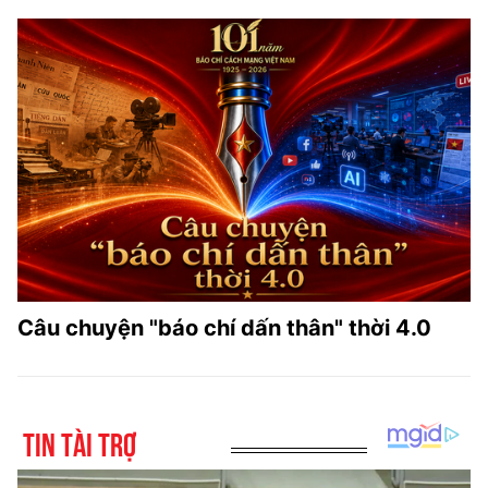
Câu chuyện "báo chí dấn thân" thời 4.0