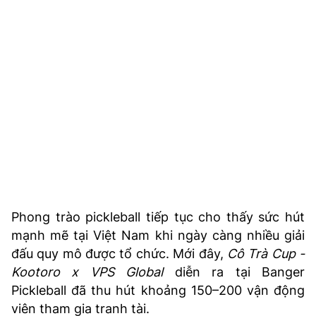
TRA CỨU PHƯỜNG XÃ
CỐNG HIẾN
BÙI XUÂN PHÁI
TIỆN ÍCH
LIÊN HỆ QUẢNG CÁO
Hotline: 0981.119.189
Điện thoại: 024.38254756
Phong trào pickleball tiếp tục cho thấy sức hút
mạnh mẽ tại Việt Nam khi ngày càng nhiều giải
MẠNG XÃ HỘI
đấu quy mô được tổ chức. Mới đây,
Cô Trà Cup -
Kootoro x VPS Global
diễn ra tại Banger
Pickleball đã thu hút khoảng 150–200 vận động
viên tham gia tranh tài.