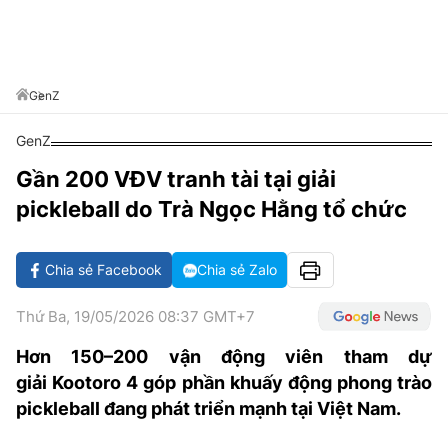
VĂN HÓA SỐNG KHỎE
ĐỌC - XEM
BÓNG ĐÁ
KẾT QUẢ
CÁC CÚP CHÂU ÂU
GOLF
GIẢI TRÍ
NHỊP ĐẬP SỨC KHỎE
DIỄN ĐÀN
VĂN HÓA
BẢNG XẾP HẠNG
DU LỊCH
PHIM
X-QUANG TIN ĐỒN
CÔNG NGHIỆP VĂN HÓA
GenZ
GIẢI TRÍ
THẾ GIỚI SAO
TIN TỨC
GenZ
ÂM NHẠC
VIẾT LẠI ƯỚC MƠ
Gần 200 VĐV tranh tài tại giải
HIGHTECH
ĐIỂM ĐẾN
KBIZ
pickleball do Trà Ngọc Hằng tổ chức
TIÊU ĐIỂM - SPOTLIGHT
ẢNH
BẠN CẦN BIẾT
Chia sẻ Facebook
Chia sẻ Zalo
ẨM THỰC
INFOGRAPHIC
Thứ Ba, 19/05/2026 08:37 GMT+7
TƯ VẤN
E-MAGAZINE
Hơn 150–200 vận động viên tham dự
giải Kootoro 4 góp phần khuấy động phong trào
ẢNH
pickleball đang phát triển mạnh tại Việt Nam.
BÁO GIẤY