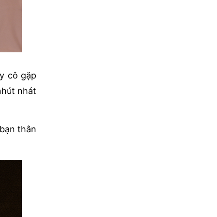
ây cô gặp
nhút nhát
 bạn thân