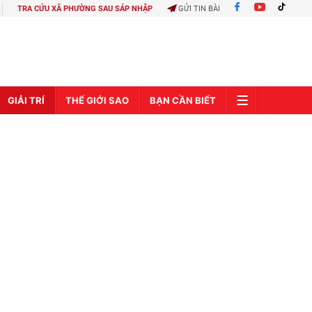
TRA CỨU XÃ PHƯỜNG SAU SÁP NHẬP
GỬI TIN BÀI
GIẢI TRÍ
THẾ GIỚI SAO
BẠN CẦN BIẾT