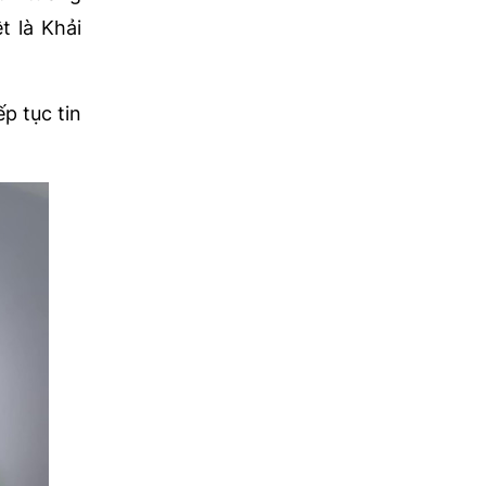
t là Khải
p tục tin