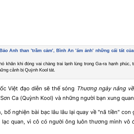
 Bảo Anh than 'trầm cảm', Bình An 'ám ảnh' những cái tát củ
ó khăn khi đóng vai chàng trai lạnh lùng trong Ga-ra hạnh phúc, t
hững cảnh bị Quỳnh Kool tát.
ốc Việt đạo diễn sẽ thế sóng
Thương ngày nắng về
a Sơn Ca (Quỳnh Kool) và những người bạn xung quan
bố nghiện bài bạc lâu lâu lại quay về "nã tiền" con 
ạc quan, vì cô có người ông luôn thương mình vô đ