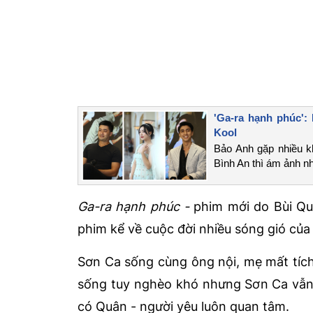
'Ga-ra hạnh phúc':
Kool
Bảo Anh gặp nhiều kh
Bình An thì ám ảnh n
Ga-ra hạnh phúc -
phim mới do Bùi Qu
phim kể về cuộc đời nhiều sóng gió củ
Sơn Ca sống cùng ông nội, mẹ mất tích, 
sống tuy nghèo khó nhưng Sơn Ca vẫn l
có Quân - người yêu luôn quan tâm.