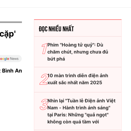
ĐỌC NHIỀU NHẤT
'cặp'
Phim "Hoàng tử quỷ": Dù
chăm chút, nhưng chưa đủ
bứt phá
; Bình An
10 màn trình diễn điện ảnh
xuất sắc nhất năm 2025
Nhìn lại "Tuần lễ Điện ảnh Việt
Nam - Hành trình ánh sáng"
tại Paris: Những "quả ngọt"
không còn quá tầm với