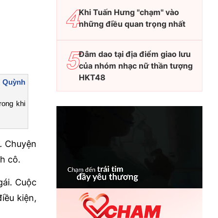
Khi Tuấn Hưng "chạm" vào
những điều quan trọng nhất
Đâm dao tại địa điểm giao lưu
của nhóm nhạc nữ thần tượng
HKT48
a Quỳnh
rong khi
.
Chuyện
h cô.
gái. Cuộc
iều kiện,