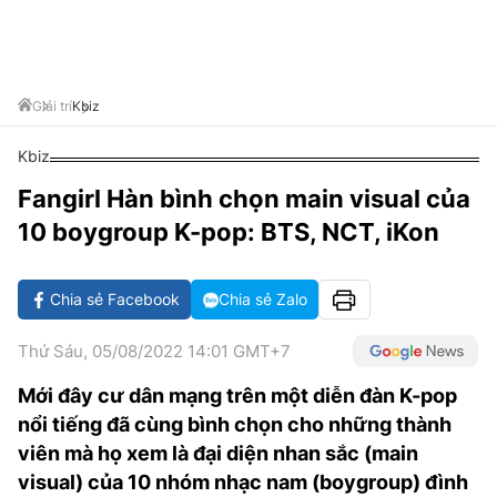
VĂN HÓA SỐNG KHỎE
ĐỌC - XEM
BÓNG ĐÁ
KẾT QUẢ
CÁC CÚP CHÂU ÂU
GOLF
GIẢI TRÍ
NHỊP ĐẬP SỨC KHỎE
DIỄN ĐÀN
VĂN HÓA
BẢNG XẾP HẠNG
DU LỊCH
PHIM
X-QUANG TIN ĐỒN
CÔNG NGHIỆP VĂN HÓA
Giải trí
Kbiz
GIẢI TRÍ
THẾ GIỚI SAO
TIN TỨC
Kbiz
ÂM NHẠC
VIẾT LẠI ƯỚC MƠ
Fangirl Hàn bình chọn main visual của
HIGHTECH
ĐIỂM ĐẾN
KBIZ
10 boygroup K-pop: BTS, NCT, iKon
TIÊU ĐIỂM - SPOTLIGHT
ẢNH
BẠN CẦN BIẾT
Chia sẻ Facebook
Chia sẻ Zalo
ẨM THỰC
INFOGRAPHIC
Thứ Sáu, 05/08/2022 14:01 GMT+7
TƯ VẤN
E-MAGAZINE
Mới đây cư dân mạng trên một diễn đàn K-pop
nổi tiếng đã cùng bình chọn cho những thành
ẢNH
viên mà họ xem là đại diện nhan sắc (main
BÁO GIẤY
visual) của 10 nhóm nhạc nam (boygroup) đình