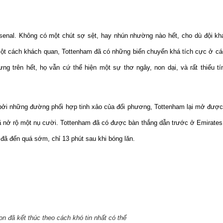
rsenal. Không có một chút sợ sệt, hay nhún nhường nào hết, cho dù đội kh
một cách khách quan, Tottenham đã có những biến chuyển khá tích cực ở c
g trên hết, họ vẫn cứ thể hiện một sự thơ ngây, non dại, và rất thiếu tí
t” bởi những đường phối hợp tinh xảo của đối phương, Tottenham lại mở được
 nở rộ một nụ cười. Tottenham đã có được bàn thắng dẫn trước ở Emirates,
 đã đến quá sớm, chỉ 13 phút sau khi bóng lăn.
n đã kết thúc theo cách khó tin nhất có thể