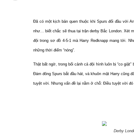
Đã có một kịch bản quen thuộc khi Spurs đối đầu với A
như… biết chắc sẽ thua tại trận derby Bắc London. Xét 
đội trong sơ đồ 4-5-1 mà Harry Redknapp mang tới. Nhưn
những thời điểm “nóng”.
Thật bất ngờ, trong bối cảnh cả đội hình luôn bị “co giậ
Đám đông Spurs bắt đầu hát, và khuôn mặt Harry cũng đã
tuyệt vời. Nhưng vấn đề lại nằm ở chỗ: Điều tuyệt vời đó
Derby Londo