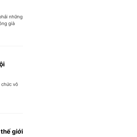
phải những
ông già
ội
 chức vô
thế giới