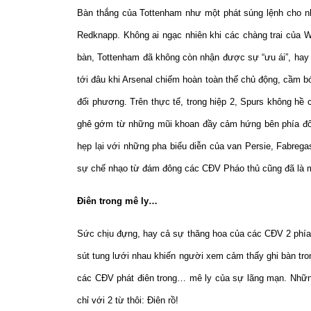
Bàn thắng của Tottenham như một phát súng lệnh cho nhữ
Redknapp. Không ai ngạc nhiên khi các chàng trai của Wen
bàn, Tottenham đã không còn nhận được sự “ưu ái”, hay c
tới đâu khi Arsenal chiếm hoàn toàn thế chủ động, cầm bó
đối phương. Trên thực tế, trong hiệp 2, Spurs không hề c
ghê gớm từ những mũi khoan đầy cảm hứng bên phía đối
hẹp lại với những pha biểu diễn của van Persie, Fabreg
sự chế nhạo từ đám đông các CĐV Pháo thủ cũng đã là một
Điên trong mê ly…
Sức chịu đựng, hay cả sự thăng hoa của các CĐV 2 phía 
sút tung lưới nhau khiến người xem cảm thấy ghi bàn tro
các CĐV phát điên trong… mê ly của sự lãng mạn. Những
chỉ với 2 từ thôi: Điên rồ!