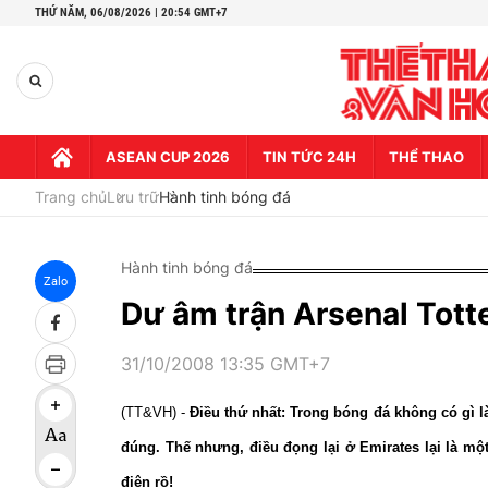
THỨ NĂM,
06/08/2026 | 20:54 GMT+7
ASEAN CUP 2026
TIN TỨC 24H
THỂ THAO
Trang chủ
Lưu trữ
Hành tinh bóng đá
Hành tinh bóng đá
Zalo
Dư âm trận Arsenal Tott
31/10/2008 13:35 GMT+7
(TT&VH) -
Điều thứ nhất: Trong bóng đá không có gì l
đúng. Thế nhưng, điều đọng lại ở Emirates lại là m
điên rồ!