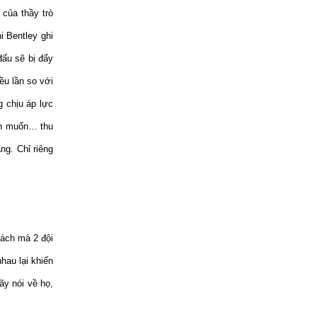
 của thầy trò
i Bentley ghi
đấu sẽ bị đẩy
ều lần so với
g chịu áp lực
òn muốn… thu
ng. Chỉ riêng
Cách mà 2 đội
hau lại khiến
y nói về họ,