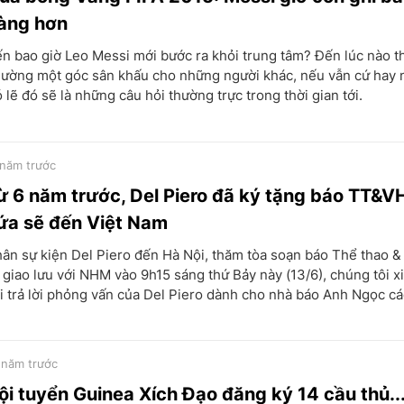
àng hơn
n bao giờ Leo Messi mới bước ra khỏi trung tâm? Đến lúc nào t
ường một góc sân khấu cho những người khác, nếu vẫn cứ hay 
 lẽ đó sẽ là những câu hỏi thường trực trong thời gian tới.
 năm trước
ừ 6 năm trước, Del Piero đã ký tặng báo TT&V
ứa sẽ đến Việt Nam
ân sự kiện Del Piero đến Hà Nội, thăm tòa soạn báo Thể thao &
 giao lưu với NHM vào 9h15 sáng thứ Bảy này (13/6), chúng tôi xi
i trả lời phỏng vấn của Del Piero dành cho nhà báo Anh Ngọc các
 năm trước
ội tuyển Guinea Xích Đạo đăng ký 14 cầu thủ...