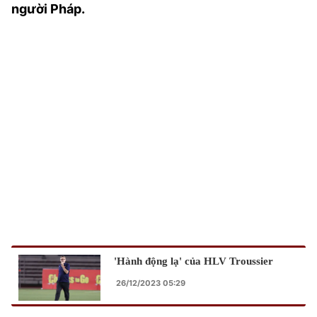
người Pháp.
TRA CỨU PHƯỜNG XÃ
CỐNG HIẾN
BÙI XUÂN PHÁI
TIỆN ÍCH
LIÊN HỆ QUẢNG CÁO
Hotline: 0981.119.189
Điện thoại: 024.38254756
MẠNG XÃ HỘI
'Hành động lạ' của HLV Troussier
26/12/2023 05:29