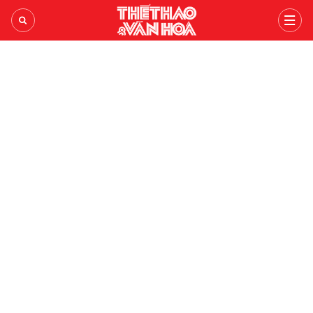
ASEAN CUP 2026
TIN TỨC 24H
LỊCH THI ĐẤU
THỂ THAO
TRONG NƯỚC
BÓNG ĐÁ VIỆT
BÓNG CHUYỀN
THẾ GIỚI
BÓNG ĐÁ QUỐC TẾ
V-LEAGUE
PICKLEBALL
BÌNH LUẬN
NHẬN ĐỊNH BÓNG ĐÁ
ANH
CÁC ĐTQG
CHẠY
VIDEO
LIVE
TÂY BAN NHA
TENNIS
VĂN HÓA
THỂ THAO
LỊCH THI ĐẤU
ITALY
BILLIARDS SNOOKER