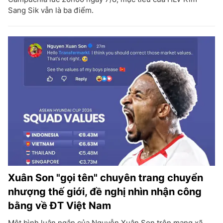
Sang Sik vẫn là ba điểm.
Xuân Son "gọi tên" chuyên trang chuyển
nhượng thế giới, đề nghị nhìn nhận công
bằng về ĐT Việt Nam
Một bình luận ngắn của Nguyễn Xuân Son trên mạng xã