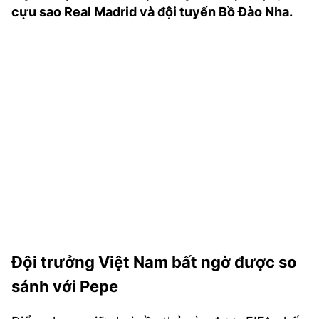
cựu sao Real Madrid và đội tuyển Bồ Đào Nha.
TRA CỨU PHƯỜNG XÃ
CỐNG HIẾN
BÙI XUÂN PHÁI
TIỆN ÍCH
LIÊN HỆ QUẢNG CÁO
Hotline: 0981.119.189
Điện thoại: 024.38254756
MẠNG XÃ HỘI
Đội trưởng Việt Nam bất ngờ được so
sánh với Pepe