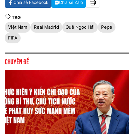
Chia sẻ Facebook
Chia sẻ Zalo
TAG
Việt Nam
Real Madrid
Quế Ngọc Hải
Pepe
FIFA
Chuyên đề