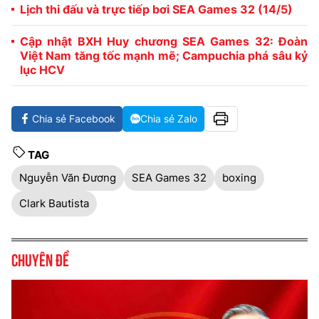
Lịch thi đấu và trực tiếp bơi SEA Games 32 (14/5)
Cập nhật BXH Huy chương SEA Games 32: Đoàn
Việt Nam tăng tốc mạnh mẽ; Campuchia phá sâu kỷ
lục HCV
Chia sẻ Facebook
Chia sẻ Zalo
TAG
Nguyễn Văn Đương
SEA Games 32
boxing
Clark Bautista
Chuyên đề