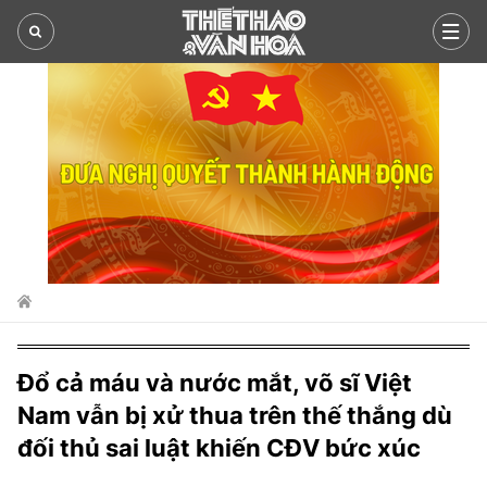
ASEAN CUP 2026
TIN TỨC 24H
LỊCH THI ĐẤU
THỂ THAO
TRONG NƯỚC
BÓNG ĐÁ VIỆT
BÓNG CHUYỀN
THẾ GIỚI
BÓNG ĐÁ QUỐC TẾ
V-LEAGUE
PICKLEBALL
BÌNH LUẬN
NHẬN ĐỊNH BÓNG ĐÁ
ANH
CÁC ĐTQG
CHẠY
Đổ cả máu và nước mắt, võ sĩ Việt
VIDEO
LIVE
TÂY BAN NHA
TENNIS
Nam vẫn bị xử thua trên thế thắng dù
VĂN HÓA
THỂ THAO
LỊCH THI ĐẤU
ITALY
đối thủ sai luật khiến CĐV bức xúc
BILLIARDS SNOOKER