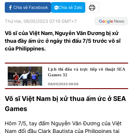
VĂN HÓA SỐNG KHỎE
ĐỌC - XEM
BÓNG ĐÁ
KẾT QUẢ
CÁC CÚP CHÂU ÂU
GOLF
Chia sẻ Facebook
Chia sẻ Zalo
GIẢI TRÍ
NHỊP ĐẬP SỨC KHỎE
DIỄN ĐÀN
VĂN HÓA
BẢNG XẾP HẠNG
Thứ Hai, 08/05/2023 07:19 GMT+7
DU LỊCH
PHIM
X-QUANG TIN ĐỒN
CÔNG NGHIỆP VĂN HÓA
GIẢI TRÍ
Võ sĩ của Việt Nam, Nguyễn Văn Đương bị xử
thua đầy ấm ức ở ngày thì đấu 7/5 trước võ sĩ
THẾ GIỚI SAO
TIN TỨC
ÂM NHẠC
VIẾT LẠI ƯỚC MƠ
của Philippines.
HIGHTECH
ĐIỂM ĐẾN
KBIZ
TIÊU ĐIỂM - SPOTLIGHT
ẢNH
Lịch thi đấu và trực tiếp võ thuật SEA
Games 32
BẠN CẦN BIẾT
ẨM THỰC
08/05/2023 06:08
INFOGRAPHIC
Võ sĩ Việt Nam bị xử thua ấm ức ở SEA
TƯ VẤN
E-MAGAZINE
Games
ẢNH
Hôm 7/5, tay đấm Nguyễn Văn Đương của Việt
BÁO GIẤY
Nam đối đầu Clark Bautista của Philippines tại