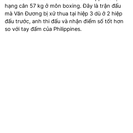
TRA CỨU PHƯỜNG XÃ
hạng cân 57 kg ở môn boxing. Đây là trận đấu
mà Văn Đương bị xử thua tại hiệp 3 dù ở 2 hiệp
CỐNG HIẾN
đấu trước, anh thi đấu và nhận điểm số tốt hơn
so với tay đấm của Philippines.
BÙI XUÂN PHÁI
TIỆN ÍCH
LIÊN HỆ QUẢNG CÁO
Hotline: 0981.119.189
Điện thoại: 024.38254756
MẠNG XÃ HỘI