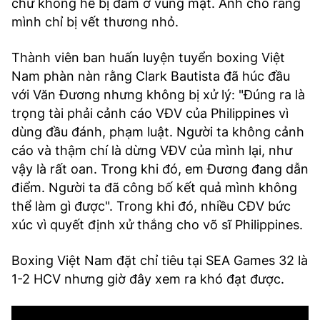
chứ không hề bị đấm ở vùng mặt. Anh cho rằng
mình chỉ bị vết thương nhỏ.
Thành viên ban huấn luyện tuyển boxing Việt
Nam phàn nàn rằng Clark Bautista đã húc đầu
với Văn Đương nhưng không bị xử lý: "Đúng ra là
trọng tài phải cảnh cáo VĐV của Philippines vì
dùng đầu đánh, phạm luật. Người ta không cảnh
cáo và thậm chí là dừng VĐV của mình lại, như
vậy là rất oan. Trong khi đó, em Đương đang dẫn
điểm. Người ta đã công bố kết quả mình không
thể làm gì được". Trong khi đó, nhiều CĐV bức
xúc vì quyết định xử thắng cho võ sĩ Philippines.
Boxing Việt Nam đặt chỉ tiêu tại SEA Games 32 là
1-2 HCV nhưng giờ đây xem ra khó đạt được.