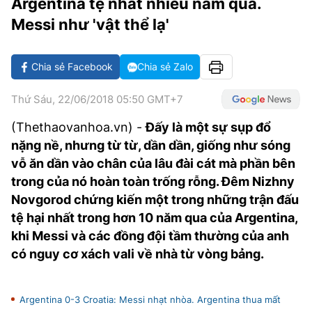
Argentina tệ nhất nhiều năm qua.
VĂN HÓA SỐNG KHỎE
ĐỌC - XEM
BÓNG ĐÁ
KẾT QUẢ
CÁC CÚP CHÂU ÂU
GOLF
Messi như 'vật thể lạ'
GIẢI TRÍ
NHỊP ĐẬP SỨC KHỎE
DIỄN ĐÀN
VĂN HÓA
BẢNG XẾP HẠNG
DU LỊCH
PHIM
X-QUANG TIN ĐỒN
CÔNG NGHIỆP VĂN HÓA
Chia sẻ Facebook
Chia sẻ Zalo
GIẢI TRÍ
THẾ GIỚI SAO
TIN TỨC
ÂM NHẠC
Thứ Sáu, 22/06/2018 05:50 GMT+7
VIẾT LẠI ƯỚC MƠ
HIGHTECH
(Thethaovanhoa.vn) -
Đấy là một sự sụp đổ
ĐIỂM ĐẾN
KBIZ
nặng nề, nhưng từ từ, dần dần, giống như sóng
TIÊU ĐIỂM - SPOTLIGHT
vỗ ăn dần vào chân của lâu đài cát mà phần bên
ẢNH
trong của nó hoàn toàn trống rỗng. Đêm Nizhny
BẠN CẦN BIẾT
ẨM THỰC
Novgorod chứng kiến một trong những trận đấu
INFOGRAPHIC
tệ hại nhất trong hơn 10 năm qua của Argentina,
TƯ VẤN
khi Messi và các đồng đội tầm thường của anh
E-MAGAZINE
có nguy cơ xách vali về nhà từ vòng bảng.
ẢNH
BÁO GIẤY
Argentina 0-3 Croatia: Messi nhạt nhòa. Argentina thua mất