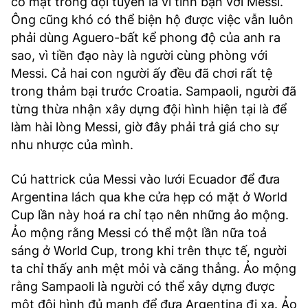
có mặt trong đội tuyển là vì tình bạn với Messi.
Ông cũng khó có thể biện hộ được việc vẫn luôn
phải dùng Aguero-bất kể phong độ của anh ra
sao, vì tiền đạo này là người cùng phòng với
Messi. Cả hai con người ấy đều đã chơi rất tệ
trong thảm bại trước Croatia. Sampaoli, người đã
từng thừa nhận xây dựng đội hình hiện tại là để
làm hài lòng Messi, giờ đây phải trả giá cho sự
nhu nhược của mình.
Cú hattrick của Messi vào lưới Ecuador để đưa
Argentina lách qua khe cửa hẹp có mặt ở World
Cup lần này hoá ra chỉ tạo nên những ảo mộng.
Ảo mộng rằng Messi có thể một lần nữa toả
sáng ở World Cup, trong khi trên thực tế, người
ta chỉ thấy anh mệt mỏi và căng thẳng. Ảo mộng
rằng Sampaoli là người có thể xây dựng được
một đội hình đủ mạnh để đưa Argentina đi xa. Ảo