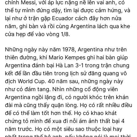
chính Messi, với áp lực nặng nề lên vai anh, có
thể tự mình đứng dậy, tìm lại được cảm hứng, và
lại như ở trận gặp Ecuador cách đây hơn nửa
năm, ghi bàn và rồi cùng Argentina lách qua khe
cửa hẹp để vào vòng 1/8.
Những ngày này năm 1978, Argentina như trên
thiên đường, khi Mario Kempes ghi hai bàn giúp
Argentina đánh bại Hà Lan 3-1 trong trận chung
kết để lần đầu tiên trong lịch sử đăng quang vô
địch World Cup. 40 năm sau, những ngày này
như có đám tang. Nhìn những cổ động viên
Argentina ngồi lặng đi, có người khóc trên khán
đài mà cũng thấy quặn lòng. Họ có rất nhiều điều
để có thể làm tốt hơn thế. Họ có khao khát
chứng tỏ mình để xua đi nỗi ám ảnh thất bại 4
năm trước. Họ có một siêu sao thuộc loại hay
nhất trong thế hệ anh, nếu không nói là mọi thời