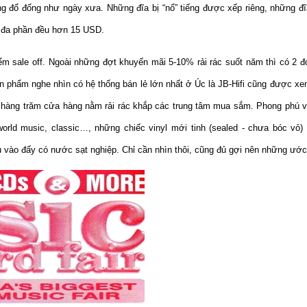
ông đổ đống như ngày xưa. Những đĩa bị “nổ” tiếng được xếp riêng, những đ
ó đa phần đều hơn 15 USD.
m sale off. Ngoài những đợt khuyến mãi 5-10% rải rác suốt năm thì có 2 
ản phẩm nghe nhìn có hệ thống bán lẻ lớn nhất ở Úc là JB-Hifi cũng được x
 hàng trăm cửa hàng nằm rải rác khắp các trung tâm mua sắm. Phong phú về
world music, classic…, những chiếc vinyl mới tinh (sealed - chưa bóc vỏ
u vào đấy có nước sạt nghiệp. Chỉ cần nhìn thôi, cũng đủ gợi nên những ướ