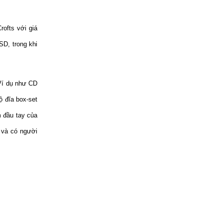
rofts với giá
D, trong khi
Ví dụ như CD
ộ đĩa box-set
m đầu tay của
 và có người