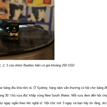
1, 2, 3 của nhóm Beatles hiện có giá khoảng 250 USD
ợ băng đĩa khá rôm rả. Ở Sydney, hàng năm vẫn thường có hội chợ băng đĩ
ảng 30 “chủ vựa đĩa” khắp vùng New South Wales. Mỗi vựa đem đến hội chợ
tự ngay ngắn theo tên nghệ sĩ. Hội chợ mở 3 ngày và bạn hãy tin rằng, dù 