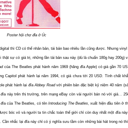
Poster hội chợ đĩa ở Úc
igital thì CD có thể nhân bản, tái bản bao nhiêu lần cũng được. Nhưng vinyl 
 thật sự có giá trị, những lần tái bản sau này (dù là chuẩn 180g hay 200g) 
ad
của The Beatles phát hành năm 1969 (hãng đĩa Apple) có giá gần 70 US
ãng Capitol phát hành lại năm 1994, có giá chưa tới 20 USD. Tính chất kh
le phát hành lại đĩa
Abbey Road
với phiên bản đặc biệt kỷ niệm 40 năm (s
 đĩa này trên thị trường, trên mạng eBay còn vài người bán nó với giá… 
 đĩa của The Beatles, có tên
Introducing The Beatles
, xuất hiện đầu tiên ở t
c bóc vỏ và người ta tin chắc toàn thế giới chỉ còn duy nhất một đĩa này
 Cần nhắc lại đĩa này chỉ có ý nghĩa sưu tầm còn những bài hát trong nó th