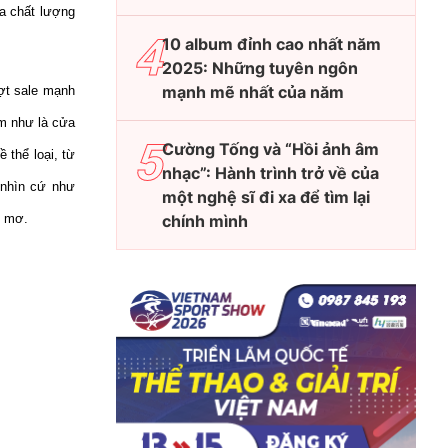
ĩa chất lượng
10 album đỉnh cao nhất năm
2025: Những tuyên ngôn
mạnh mẽ nhất của năm
đợt sale mạnh
em như là cửa
Cường Tống và “Hồi ảnh âm
 thể loại, từ
nhạc”: Hành trình trở về của
) nhìn cứ như
một nghệ sĩ đi xa để tìm lại
c mơ.
chính mình