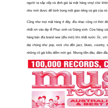
người ta sắp xếp và định giá lại mặt hàng vinyl chứ kh
như mới được để trịnh trọng một gian riêng và giá của n
Cũng như mọi mặt hàng ở đây, đĩa nhạc cũng có thời điể
nhất rơi vào dịp lễ Phục sinh và Giáng sinh. Cửa hàng s
hàng bán đĩa brand new (đĩa mới) lớn nhất nước Úc, với
đại chúng như pop, rock cho đến jazz, blues, country, 
những cô gái kiều diễm mời gọi. Nhưng tiền đâu, đâm đầ