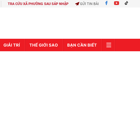
TRA CỨU XÃ PHƯỜNG SAU SÁP NHẬP
GỬI TIN BÀI
GIẢI TRÍ
THẾ GIỚI SAO
BẠN CẦN BIẾT