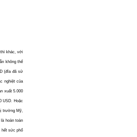
thì khác, với
vẫn không thể
D (đĩa đã sử
ắc nghiệt của
ản xuất 5.000
250 USD. Hoặc
hị trường Mỹ,
 là hoàn toàn
ì hết sức phổ