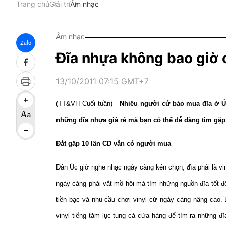
Trang chủ
Giải trí
Âm nhạc
Âm nhạc
Zalo
Đĩa nhựa không bao giờ c
13/10/2011 07:15 GMT+7
(TT&VH Cuối tuần) -
Nhiều người cứ bảo mua đĩa ở Úc
những đĩa nhựa giá rẻ mà bạn có thể dễ dàng tìm gặp t
Đắt gấp 10 lần CD vẫn có người mua
Dân Úc giờ nghe nhạc ngày càng kén chọn, đĩa phải là vin
ngày càng phải vắt mồ hôi mà tìm những nguồn đĩa tốt để
tiền bạc và nhu cầu chơi vinyl cứ ngày càng nâng cao. 
vinyl tiếng tăm lục tung cả cửa hàng để tìm ra những đ