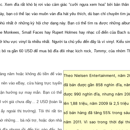
c. Xem đĩa rất khó bị rơi vào cảm giác “cưỡi ngựa xem hoa” bởi bản thân 
y, bạn có thể lạc vào muôn vàn đĩa hát yêu thích, dù bạn chỉ chuyên tìm ja
ng phú nhất ở những kỳ hội chợ dạng này. Bạn có thể tìm ra được những alb
The Monkees, Small Faces hay Rupert Holmes hay nhạc cổ điển của Bach s
khu vực vinyl là nhiều nhất. Người ta chủ yếu đến đây là vì vinyl. Kiểu si
g bỏ ra gần 60 USD để mua bộ đĩa đôi nhạc kịch rock,
Tommy
, của nhóm T
àng năm hoặc không đủ tiền để vào
Theo Nielsen Entertainment, năm 2
n nên vào eBay, cửa hàng trực tuyến
đã bán được gần 858 nghìn đĩa, nă
 tận hưởng sự may mắn. Bạn có thể
được 990 nghìn đĩa, nhưng năm 200
 với giá chưa đầy… 2 USD (toàn là
lên 1,88 triệu, năm 2009 là 2,5 triệ
 ngoài thị trường). Tôi thì rất tin
số bán hàng đã tăng 55% trong sáu
hờ những… bà nội trợ, hoặc dọn nhà
năm 2011. Vì sao trong thời đại th
 đĩa nhưng rồi đến lúc nào đấy, họ