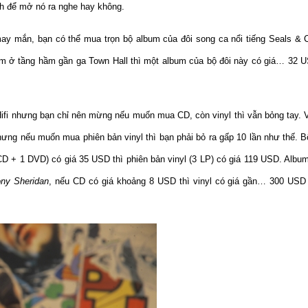
h để mở nó ra nghe hay không.
ay mắn, bạn có thể mua trọn bộ album của đôi song ca nổi tiếng Seals & C
m ở tầng hầm gần ga Town Hall thì một album của bộ đôi này có giá… 32 US
fi nhưng bạn chỉ nên mừng nếu muốn mua CD, còn vinyl thì vẫn bỏng tay. 
ng nếu muốn mua phiên bản vinyl thì bạn phải bỏ ra gấp 10 lần như thế. B
D + 1 DVD) có giá 35 USD thì phiên bản vinyl (3 LP) có giá 119 USD. Albu
ny Sheridan
, nếu CD có giá khoảng 8 USD thì vinyl có giá gần… 300 USD