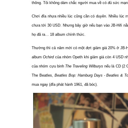
thông. Tôi không dám chắc người mua về có đủ sức mạn
Chơi đĩa nhựa nhiều lúc cũng cần có duyên. Nhiều lúc m
chưa tới 30 USD. Nhưng bây giờ nếu bạn vào JB-Hifi nằ
họ đã ra… 18 album chính thức.
Thường thì cả năm mới có một đợt giảm giá 20% ở JB-Hi
album
Ochird
của nhóm Opeth khi giảm giá còn 4 USD như
của nhóm cựu binh
The Traveling Wilburys
nếu là CD (2 C
The Beatles,
Beatles Bop: Hamburg Days - Beatles & To
mua ngay (đĩa phát hành 1961, đã bóc).