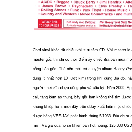
Chơi vinyl khác rất nhiều với sưu tầm CD. Với master là d
master gốc thì chỉ có thời điểm ấy chiếc đĩa bạn mua mới
bằng bản gốc. Thế nên mới có chuyện album
Abbey Ro
dụng ít nhất hơn 10 lượt kim) trong khi cũng đĩa đó, h
người chơi đĩa nhựa công phu và cầu kỳ. Năm 2009, App
cái, tặng kèm áo thun), bây giờ bạn không thể tìm được
khủng khiếp hơn, mới đây trên eBay xuất hiện một chiếc
được hãng VEE-JAY phát hành tháng 5/1963. Đĩa chưa đượ
mới. Và giá của nó sẽ khiến bạn hốt hoảng: 125.000 USD.