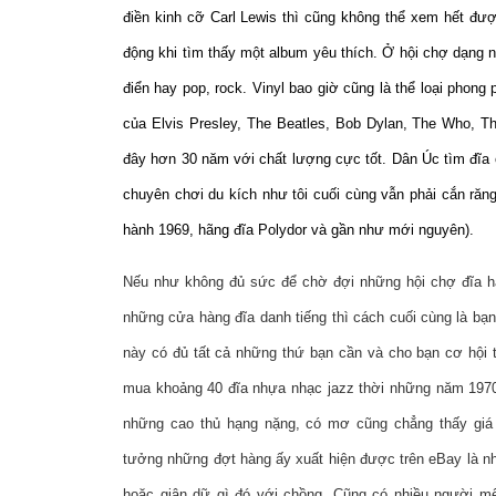
điền kinh cỡ Carl Lewis thì cũng không thể xem hết đượ
động khi tìm thấy một album yêu thích. Ở hội chợ dạng nà
điển hay pop, rock. Vinyl bao giờ cũng là thể loại pho
của Elvis Presley, The Beatles, Bob Dylan, The Who, 
đây hơn 30 năm với chất lượng cực tốt. Dân Úc tìm đĩa ở 
chuyên chơi du kích như tôi cuối cùng vẫn phải cắn răn
hành 1969, hãng đĩa Polydor và gần như mới nguyên).
Nếu như không đủ sức để chờ đợi những hội chợ đĩa h
những cửa hàng đĩa danh tiếng thì cách cuối cùng là bạ
này có đủ tất cả những thứ bạn cần và cho bạn cơ hội
mua khoảng 40 đĩa nhựa nhạc jazz thời những năm 1970
những cao thủ hạng nặng, có mơ cũng chẳng thấy giá ấy
tưởng những đợt hàng ấy xuất hiện được trên eBay là n
hoặc giận dữ gì đó với chồng. Cũng có nhiều người mê