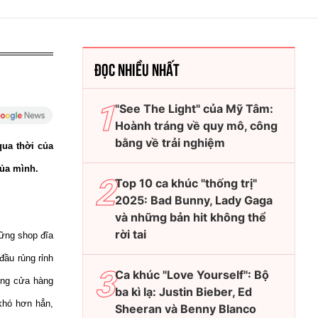
ĐỌC NHIỀU NHẤT
"See The Light" của Mỹ Tâm:
Hoành tráng về quy mô, công
bằng về trải nghiệm
qua thời của
của mình.
Top 10 ca khúc "thống trị"
2025: Bad Bunny, Lady Gaga
và những bản hit không thể
rời tai
hững shop đĩa
đầu rủng rỉnh
Ca khúc "Love Yourself": Bộ
hững cửa hàng
ba kì lạ: Justin Bieber, Ed
 khó hơn hẳn,
Sheeran và Benny Blanco