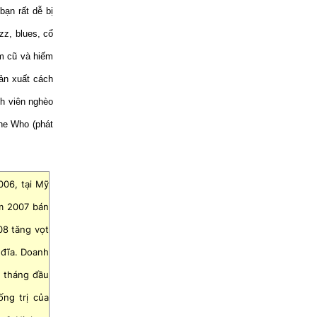
bạn rất dễ bị
zz, blues, cổ
um cũ và hiếm
ản xuất cách
nh viên nghèo
he Who (phát
006, tại Mỹ
m 2007 bán
8 tăng vọt
u đĩa. Doanh
 tháng đầu
ống trị của