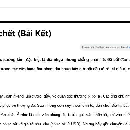
hết (Bài Kết)
 sướng lắm, đặc biệt là đĩa nhựa nhưng chẳng phải thế. Đã bắt đầu 
rong các cửa hàng âm nhạc, đĩa nhựa bây giờ bắt đầu tỏ rõ lại giá trị 
yl, dàn hi-end, đĩa xước, trầy, vỏ quăn góc thường bị bỏ lại. Các ông chủ n
 phục vụ thượng đế. Sau những cơn suy thoái kinh tế, dân chơi đĩa lại bắt 
Dân châu Á như lũ sinh viên chúng tôi, trước giờ vẫn khôn lỏi, chỉ vào n
ĩa nhựa tốt và giá rẻ như cho (chưa tới 2 USD). Nhưng bây giờ chuyện đó