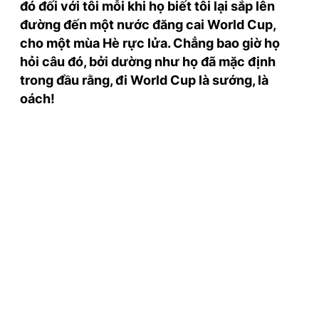
đó đối với tôi mỗi khi họ biết tôi lại sắp lên
TRA CỨU PHƯỜNG XÃ
đường đến một nước đăng cai World Cup,
CỐNG HIẾN
cho một mùa Hè rực lửa. Chẳng bao giờ họ
hỏi câu đó, bởi dường như họ đã mặc định
BÙI XUÂN PHÁI
trong đầu rằng, đi World Cup là sướng, là
oách!
TIỆN ÍCH
LIÊN HỆ QUẢNG CÁO
Hotline: 0981.119.189
Điện thoại: 024.38254756
MẠNG XÃ HỘI