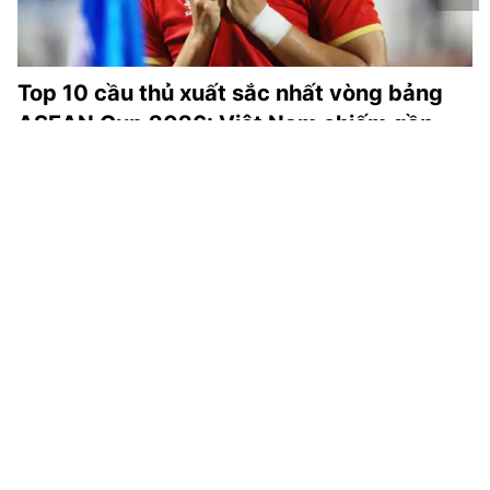
Top 10 cầu thủ xuất sắc nhất vòng bảng
ASEAN Cup 2026: Việt Nam chiếm gần
nửa
Theo bảng xếp hạng của SofaScore, Việt Nam có nhiều
cầu thủ góp mặt nhất trong Top 10 màn trình diễn cá nhân
nổi bật nhất vòng bảng ASEAN Cup 2026. Có tới 4 tuyển
thủ Việt Nam được vinh danh, chiếm gần một nửa danh
sách.