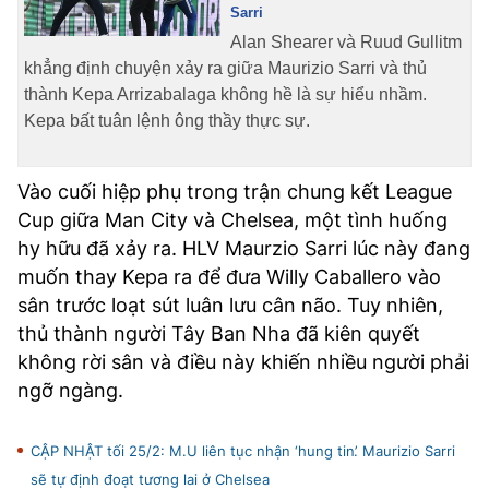
Sarri
TRA CỨU PHƯỜNG XÃ
Alan Shearer và Ruud Gullitm
CỐNG HIẾN
khẳng định chuyện xảy ra giữa Maurizio Sarri và thủ
thành Kepa Arrizabalaga không hề là sự hiểu nhầm.
BÙI XUÂN PHÁI
Kepa bất tuân lệnh ông thầy thực sự.
TIỆN ÍCH
Vào cuối hiệp phụ trong trận chung kết League
LIÊN HỆ QUẢNG CÁO
Cup giữa Man City và Chelsea, một tình huống
hy hữu đã xảy ra. HLV Maurzio Sarri lúc này đang
Hotline: 0981.119.189
muốn thay Kepa ra để đưa Willy Caballero vào
sân trước loạt sút luân lưu cân não. Tuy nhiên,
Điện thoại: 024.38254756
thủ thành người Tây Ban Nha đã kiên quyết
không rời sân và điều này khiến nhiều người phải
MẠNG XÃ HỘI
ngỡ ngàng.
CẬP NHẬT tối 25/2: M.U liên tục nhận ‘hung tin’. Maurizio Sarri
sẽ tự định đoạt tương lai ở Chelsea