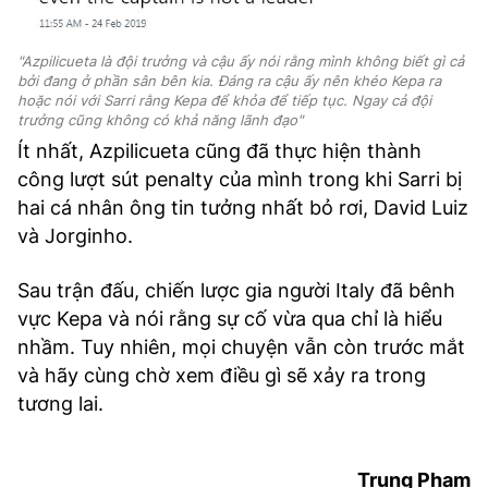
"Azpilicueta là đội trưởng và cậu ấy nói rằng mình không biết gì cả
bởi đang ở phần sân bên kia. Đáng ra cậu ấy nên khéo Kepa ra
hoặc nói với Sarri rằng Kepa để khỏa để tiếp tục. Ngay cả đội
trưởng cũng không có khả năng lãnh đạo"
Ít nhất, Azpilicueta cũng đã thực hiện thành
công lượt sút penalty của mình trong khi Sarri bị
hai cá nhân ông tin tưởng nhất bỏ rơi, David Luiz
và Jorginho.
Sau trận đấu, chiến lược gia người Italy đã bênh
vực Kepa và nói rằng sự cố vừa qua chỉ là hiểu
nhầm. Tuy nhiên, mọi chuyện vẫn còn trước mắt
và hãy cùng chờ xem điều gì sẽ xảy ra trong
tương lai.
Trung Phạm