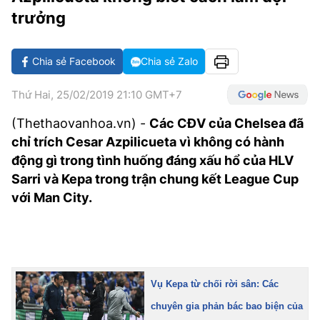
VĂN HÓA SỐNG KHỎE
ĐỌC - XEM
BÓNG ĐÁ
KẾT QUẢ
CÁC CÚP CHÂU ÂU
GOLF
trưởng
GIẢI TRÍ
NHỊP ĐẬP SỨC KHỎE
DIỄN ĐÀN
VĂN HÓA
BẢNG XẾP HẠNG
Chia sẻ Facebook
Chia sẻ Zalo
DU LỊCH
PHIM
X-QUANG TIN ĐỒN
CÔNG NGHIỆP VĂN HÓA
GIẢI TRÍ
Thứ Hai, 25/02/2019 21:10 GMT+7
THẾ GIỚI SAO
TIN TỨC
ÂM NHẠC
VIẾT LẠI ƯỚC MƠ
(Thethaovanhoa.vn) -
Các CĐV của Chelsea đã
HIGHTECH
ĐIỂM ĐẾN
KBIZ
chỉ trích Cesar Azpilicueta vì không có hành
TIÊU ĐIỂM - SPOTLIGHT
động gì trong tình huống đáng xấu hổ của HLV
ẢNH
Sarri và Kepa trong trận chung kết League Cup
BẠN CẦN BIẾT
với Man City.
ẨM THỰC
INFOGRAPHIC
TƯ VẤN
E-MAGAZINE
ẢNH
Vụ Kepa từ chối rời sân: Các
BÁO GIẤY
chuyên gia phản bác bao biện của