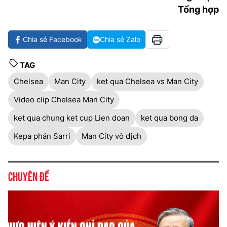
Tổng hợp
Chia sẻ Facebook
Chia sẻ Zalo
TAG
Chelsea
Man City
ket qua Chelsea vs Man City
Video clip Chelsea Man City
ket qua chung ket cup Lien doan
ket qua bong da
Kepa phản Sarri
Man City vô địch
Chuyên đề