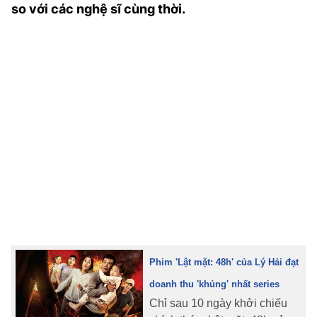
so với các nghệ sĩ cùng thời.
TRA CỨU PHƯỜNG XÃ
CỐNG HIẾN
BÙI XUÂN PHÁI
TIỆN ÍCH
LIÊN HỆ QUẢNG CÁO
Hotline: 0981.119.189
Điện thoại: 024.38254756
MẠNG XÃ HỘI
Phim 'Lật mặt: 48h' của Lý Hải đạt
doanh thu 'khủng' nhất series
Chỉ sau 10 ngày khởi chiếu