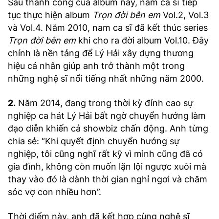
Sau thành công của album này, nam ca sĩ tiếp
tục thực hiện album
Trọn đời bên em
Vol.2, Vol.3
và Vol.4. Năm 2010, nam ca sĩ đã kết thúc series
Trọn đời bên em
khi cho ra đời album Vol.10. Đây
chính là nền tảng để Lý Hải xây dựng thương
hiệu cá nhân giúp anh trở thành một trong
những nghệ sĩ nổi tiếng nhất những năm 2000.
2.
Năm 2014, đang trong thời kỳ đỉnh cao sự
nghiệp ca hát Lý Hải bất ngờ chuyển hướng làm
đạo diễn khiến cả showbiz chấn động. Anh từng
chia sẻ: “Khi quyết định chuyển hướng sự
nghiệp, tôi cũng nghĩ rất kỹ vì mình cũng đã có
gia đình, không còn muốn lặn lội ngược xuôi mà
thay vào đó là dành thời gian nghỉ ngơi và chăm
sóc vợ con nhiều hơn”.
Thời điểm này, anh đã kết hợp cùng nghệ sĩ