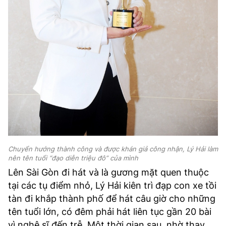
Chuyển hướng thành công và được khán giả công nhận, Lý Hải làm
nên tên tuổi “đạo diễn triệu đô” của mình
Lên Sài Gòn đi hát và là gương mặt quen thuộc
tại các tụ điểm nhỏ, Lý Hải kiên trì đạp con xe tồi
tàn đi khắp thành phố để hát câu giờ cho những
tên tuổi lớn, có đêm phải hát liên tục gần 20 bài
vì nghệ sĩ đến trễ. Một thời gian sau, nhờ thay