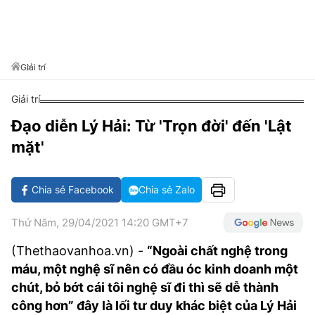
VĂN HÓA SỐNG KHỎE
ĐỌC - XEM
BÓNG ĐÁ
KẾT QUẢ
CÁC CÚP CHÂU ÂU
GOLF
GIẢI TRÍ
NHỊP ĐẬP SỨC KHỎE
DIỄN ĐÀN
VĂN HÓA
BẢNG XẾP HẠNG
DU LỊCH
PHIM
X-QUANG TIN ĐỒN
CÔNG NGHIỆP VĂN HÓA
Giải trí
GIẢI TRÍ
THẾ GIỚI SAO
TIN TỨC
Giải trí
ÂM NHẠC
VIẾT LẠI ƯỚC MƠ
Đạo diễn Lý Hải: Từ 'Trọn đời' đến 'Lật
HIGHTECH
ĐIỂM ĐẾN
KBIZ
mặt'
TIÊU ĐIỂM - SPOTLIGHT
ẢNH
BẠN CẦN BIẾT
Chia sẻ Facebook
Chia sẻ Zalo
ẨM THỰC
INFOGRAPHIC
Thứ Năm, 29/04/2021 14:20 GMT+7
TƯ VẤN
E-MAGAZINE
(Thethaovanhoa.vn) -
“Ngoài chất nghệ trong
máu, một nghệ sĩ nên có đầu óc kinh doanh một
ẢNH
chút, bỏ bớt cái tôi nghệ sĩ đi thì sẽ dễ thành
BÁO GIẤY
công hơn” đây là lối tư duy khác biệt của Lý Hải