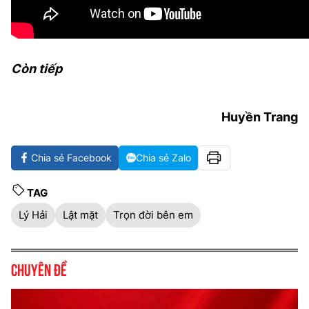
Còn tiếp
Huyền Trang
Chia sẻ Facebook
Chia sẻ Zalo
TAG
Lý Hải
Lật mặt
Trọn đời bên em
Chuyên đề