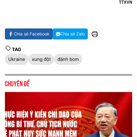
TTXVN
Chia sẻ Facebook
Chia sẻ Zalo
TAG
Ukraine
xung đột
đánh bom
Chuyên đề