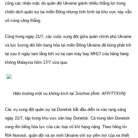
cũng xác nhận mặc dù quân đội Ukraine giành nhiều thắng lợi trong
TRA CỨU PHƯỜNG XÃ
chiến dịch quân sự tại miền Đông nhưng tình hình tại khu vực này vẫn
CỐNG HIẾN
vô cùng căng thẳng.
BÙI XUÂN PHÁI
Cũng trong ngày 21/7, các cuộc xung đột giữa quân chính phủ Ukraine
TIỆN ÍCH
và lực lượng đòi liên bang hóa tại miền Đông Ukraine đã bùng phát trở
lại sau ít ngày tạm lắng bởi vụ tai nạn máy bay MH17 của hãng hàng
LIÊN HỆ QUẢNG CÁO
không Malaysia hôm 17/7 vừa qua.
Hotline: 0981.119.189
Điện thoại: 024.38254756
Hiện trường một vụ không kích tại Snizhne (Ảnh: AFP/TTXVN)
MẠNG XÃ HỘI
Các vụ xung đột quân sự tại Donetsk bắt đầu diễn ra vào rạng sáng
ngày 21/7, tập trung khu vực sân bay Donetsk. Cả trung tâm Donetsk
vang rền tiếng hỏa lực của các loại vũ khí hạng nặng. Theo hãng tin
RIA Novosti, quân đội và an ninh Ukraine với sự yểm trợ của xe thiết