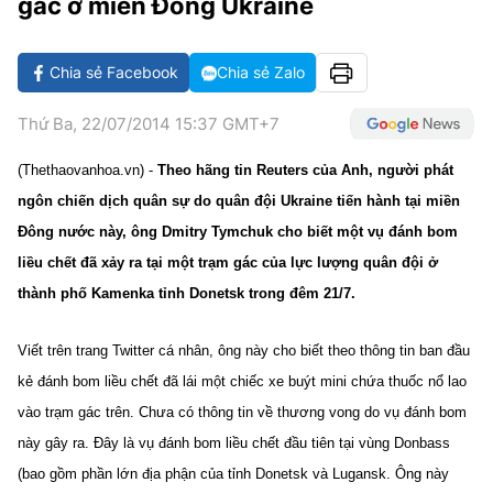
gác ở miền Đông Ukraine
VĂN HÓA SỐNG KHỎE
ĐỌC - XEM
BÓNG ĐÁ
KẾT QUẢ
CÁC CÚP CHÂU ÂU
GOLF
GIẢI TRÍ
NHỊP ĐẬP SỨC KHỎE
DIỄN ĐÀN
VĂN HÓA
BẢNG XẾP HẠNG
Chia sẻ Facebook
Chia sẻ Zalo
DU LỊCH
PHIM
X-QUANG TIN ĐỒN
CÔNG NGHIỆP VĂN HÓA
GIẢI TRÍ
Thứ Ba, 22/07/2014 15:37 GMT+7
THẾ GIỚI SAO
TIN TỨC
ÂM NHẠC
VIẾT LẠI ƯỚC MƠ
(Thethaovanhoa.vn) -
Theo hãng tin Reuters của Anh, người phát
HIGHTECH
ngôn chiến dịch quân sự do quân đội Ukraine tiến hành tại miền
ĐIỂM ĐẾN
KBIZ
Đông nước này, ông Dmitry Tymchuk cho biết một vụ đánh bom
TIÊU ĐIỂM - SPOTLIGHT
ẢNH
liều chết đã xảy ra tại một trạm gác của lực lượng quân đội ở
BẠN CẦN BIẾT
thành phố Kamenka tỉnh Donetsk trong đêm 21/7.
ẨM THỰC
INFOGRAPHIC
Viết trên trang Twitter cá nhân, ông này cho biết theo thông tin ban đầu
TƯ VẤN
E-MAGAZINE
kẻ đánh bom liều chết đã lái một chiếc xe buýt mini chứa thuốc nổ lao
vào trạm gác trên. Chưa có thông tin về thương vong do vụ đánh bom
ẢNH
này gây ra. Đây là vụ đánh bom liều chết đầu tiên tại vùng Donbass
BÁO GIẤY
(bao gồm phần lớn địa phận của tỉnh Donetsk và Lugansk. Ông này