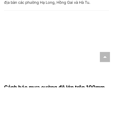
địa bàn các phường Hạ Long, Hồng Gai và Hà Tu.
Cảnh báo mưa cường độ lớn trên 100mm
tại Bắc Bộ, Thanh Hóa và Nghệ An
Theo Trung tâm Dự báo khí tượng thủy văn Quốc gia, từ
chiều tối 6/8 đến sáng 7/8, khu vực Bắc Bộ, Thanh Hóa và